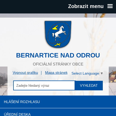
Zobrazit menu
BERNARTICE NAD ODROU
OFICIÁLNÍ STRÁNKY OBCE
Vypnout grafiku
Mapa stránek
Select Language
▼
VYHLEDAT
HLÁŠENÍ ROZHLASU
ÚŘEDNÍ DESKA