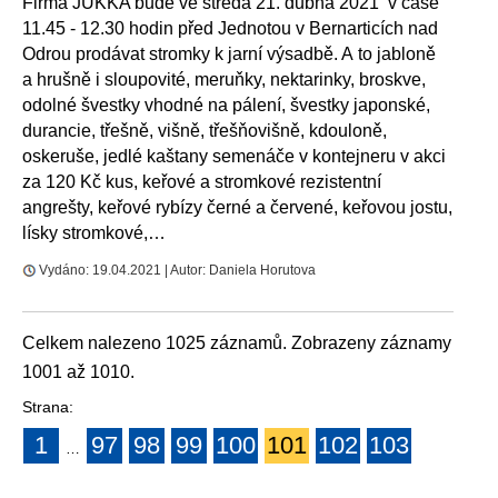
Firma JUKKA bude ve středa 21. dubna 2021 v čase
11.45 - 12.30 hodin před Jednotou v Bernarticích nad
Odrou prodávat stromky k jarní výsadbě. A to jabloně
a hrušně i sloupovité, meruňky, nektarinky, broskve,
odolné švestky vhodné na pálení, švestky japonské,
durancie, třešně, višně, třešňovišně, kdouloně,
oskeruše, jedlé kaštany semenáče v kontejneru v akci
za 120 Kč kus, keřové a stromkové rezistentní
angrešty, keřové rybízy černé a červené, keřovou jostu,
lísky stromkové,…
Vydáno: 19.04.2021 | Autor: Daniela Horutova
Celkem nalezeno 1025 záznamů. Zobrazeny záznamy
1001 až 1010.
Strana:
1
97
98
99
100
101
102
103
…