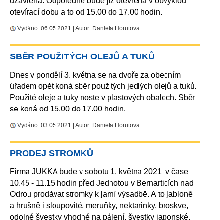
uzavřena. Odpoledne bude již otevřena v obvyklou
otevírací dobu a to od 15.00 do 17.00 hodin.
Vydáno: 06.05.2021 | Autor: Daniela Horutova
SBĚR POUŽITÝCH OLEJŮ A TUKŮ
Dnes v pondělí 3. května se na dvoře za obecním
úřadem opět koná sběr použitých jedlých olejů a tuků.
Použité oleje a tuky noste v plastových obalech. Sběr
se koná od 15.00 do 17.00 hodin.
Vydáno: 03.05.2021 | Autor: Daniela Horutova
PRODEJ STROMKŮ
Firma JUKKA bude v sobotu 1. května 2021 v čase
10.45 - 11.15 hodin před Jednotou v Bernarticích nad
Odrou prodávat stromky k jarní výsadbě. A to jabloně
a hrušně i sloupovité, meruňky, nektarinky, broskve,
odolné švestky vhodné na pálení, švestky japonské,