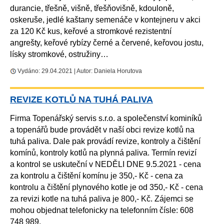
durancie, třešně, višně, třešňovišně, kdouloně,
oskeruše, jedlé kaštany semenáče v kontejneru v akci
za 120 Kč kus, keřové a stromkové rezistentní
angrešty, keřové rybízy černé a červené, keřovou jostu,
lísky stromkové, ostružiny…
Vydáno: 29.04.2021 | Autor: Daniela Horutova
REVIZE KOTLŮ NA TUHÁ PALIVA
Firma Topenářský servis s.r.o. a společenství kominíků
a topenářů bude provádět v naší obci revize kotlů na
tuhá paliva. Dale pak provádí revize, kontroly a čištění
komínů, kontroly kotlů na plynná paliva. Termín revizí
a kontrol se uskuteční v NEDĚLI DNE 9.5.2021 - cena
za kontrolu a čištění komínu je 350,- Kč - cena za
kontrolu a čištění plynového kotle je od 350,- Kč - cena
za revizi kotle na tuhá paliva je 800,- Kč. Zájemci se
mohou objednat telefonicky na telefonním čísle: 608
748 989.