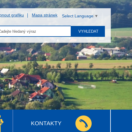
pnout grafiku
Mapa stránek
Select Language
▼
VYHLEDAT
KONTAKTY