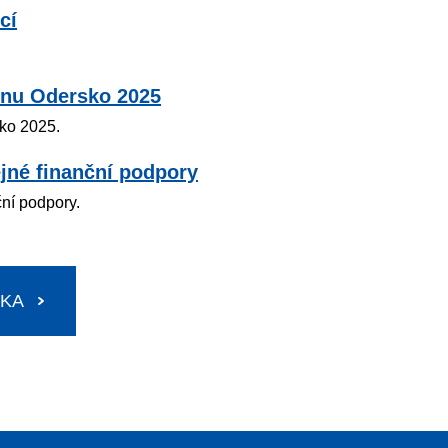
cí
onu Odersko 2025
ko 2025.
jné finanční podpory
ční podpory.
SKA