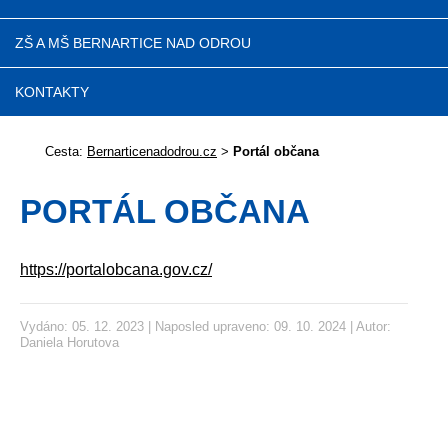
ZŠ A MŠ BERNARTICE NAD ODROU
KONTAKTY
Cesta:
Bernarticenadodrou.cz
>
Portál občana
PORTÁL OBČANA
https://portalobcana.gov.cz/
Vydáno: 05. 12. 2023 | Naposled upraveno: 09. 10. 2024 | Autor:
Daniela Horutova