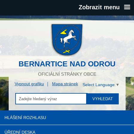
Zobrazit menu
BERNARTICE NAD ODROU
OFICIÁLNÍ STRÁNKY OBCE
Vypnout grafiku
Mapa stránek
Select Language
▼
VYHLEDAT
HLÁŠENÍ ROZHLASU
ÚŘEDNÍ DESKA