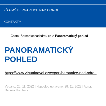
ZŠ A MŠ BERNARTICE NAD ODROU
KONTAKTY
Cesta:
Bernarticenadodrou.cz
>
Panoramatický pohled
PANORAMATICKÝ
POHLED
https://www.virtualtravel.cz/export/bernartice-nad-odrou
Vydáno: 28. 11. 2022 | Naposled upraveno: 28. 11. 2022 | Autor:
Daniela Horutova