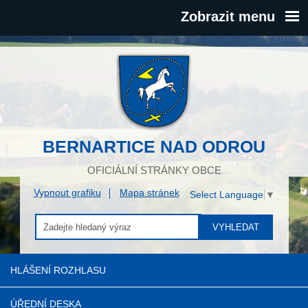
Zobrazit menu
BERNARTICE NAD ODROU
OFICIÁLNÍ STRÁNKY OBCE
Vypnout grafiku
Mapa stránek
Select Language
▼
VYHLEDAT
HLÁŠENÍ ROZHLASU
ÚŘEDNÍ DESKA