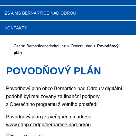
ZŠ A MŠ BERNARTICE NAD ODROU
KONTAKTY
Cesta:
Bernarticenadodrou.cz
>
Obecní úřad
>
Povodňový
plán
POVODŇOVÝ PLÁN
Povodňový plán obce Bernartice nad Odrou v digitální
podobě byl realizovaný za finanční podpory
z Operačního programu životního prostředí.
Povodňový plán je zveřejněn na adrese
www.edpp.cz/dpp/bernartice-nad-odrou
.