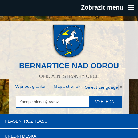
Zobrazit menu
BERNARTICE NAD ODROU
OFICIÁLNÍ STRÁNKY OBCE
Vypnout grafiku
Mapa stránek
Select Language
▼
VYHLEDAT
HLÁŠENÍ ROZHLASU
ÚŘEDNÍ DESKA