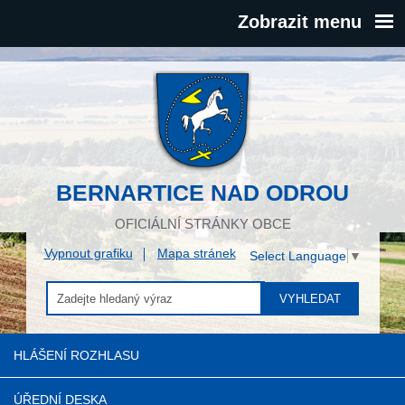
Zobrazit menu
BERNARTICE NAD ODROU
OFICIÁLNÍ STRÁNKY OBCE
Vypnout grafiku
Mapa stránek
Select Language
▼
VYHLEDAT
HLÁŠENÍ ROZHLASU
ÚŘEDNÍ DESKA