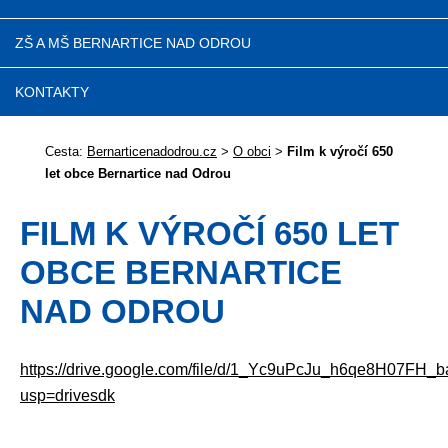
ZŠ A MŠ BERNARTICE NAD ODROU
KONTAKTY
Cesta:
Bernarticenadodrou.cz
>
O obci
>
Film k výročí 650
let obce Bernartice nad Odrou
FILM K VÝROČÍ 650 LET
OBCE BERNARTICE
NAD ODROU
https://drive.google.com/file/d/1_Yc9uPcJu_h6qe8H07FH
usp=drivesdk