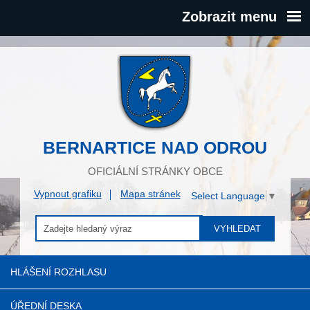
Zobrazit menu
BERNARTICE NAD ODROU
OFICIÁLNÍ STRÁNKY OBCE
Vypnout grafiku
Mapa stránek
Select Language
▼
VYHLEDAT
HLÁŠENÍ ROZHLASU
ÚŘEDNÍ DESKA