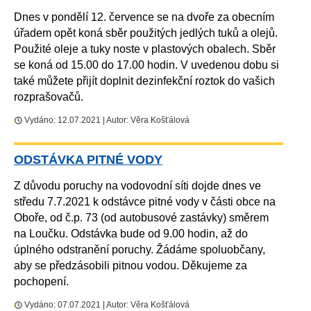
Dnes v pondělí 12. července se na dvoře za obecním
úřadem opět koná sběr použitých jedlých tuků a olejů.
Použité oleje a tuky noste v plastových obalech. Sběr
se koná od 15.00 do 17.00 hodin. V uvedenou dobu si
také můžete přijít doplnit dezinfekční roztok do vašich
rozprašovačů.
Vydáno: 12.07.2021 | Autor: Věra Košťálová
ODSTÁVKA PITNÉ VODY
Z důvodu poruchy na vodovodní síti dojde dnes ve
středu 7.7.2021 k odstávce pitné vody v části obce na
Oboře, od č.p. 73 (od autobusové zastávky) směrem
na Loučku. Odstávka bude od 9.00 hodin, až do
úplného odstranění poruchy. Žádáme spoluobčany,
aby se předzásobili pitnou vodou. Děkujeme za
pochopení.
Vydáno: 07.07.2021 | Autor: Věra Košťálová