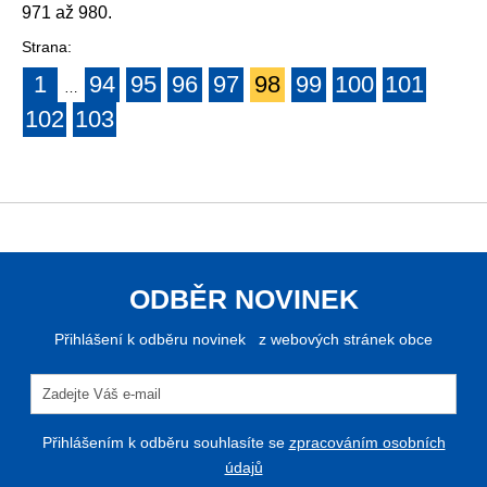
971 až 980.
Strana:
1
94
95
96
97
98
99
100
101
…
102
103
ODBĚR NOVINEK
Přihlášení k odběru novinek z webových stránek obce
Přihlášením k odběru souhlasíte se
zpracováním osobních
údajů