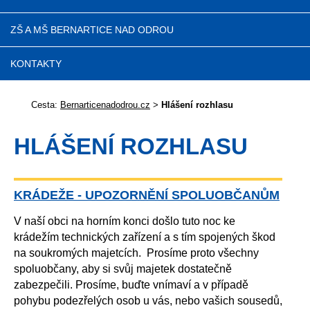
ZŠ A MŠ BERNARTICE NAD ODROU
KONTAKTY
Cesta:
Bernarticenadodrou.cz
>
Hlášení rozhlasu
HLÁŠENÍ ROZHLASU
KRÁDEŽE - UPOZORNĚNÍ SPOLUOBČANŮM
V naší obci na horním konci došlo tuto noc ke
krádežím technických zařízení a s tím spojených škod
na soukromých majetcích. Prosíme proto všechny
spoluobčany, aby si svůj majetek dostatečně
zabezpečili. Prosíme, buďte vnímaví a v případě
pohybu podezřelých osob u vás, nebo vašich sousedů,