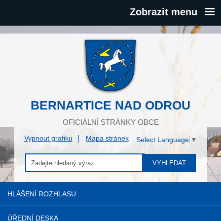
Zobrazit menu
BERNARTICE NAD ODROU
OFICIÁLNÍ STRÁNKY OBCE
Vypnout grafiku
Mapa stránek
Select Language
▼
VYHLEDAT
HLÁŠENÍ ROZHLASU
ÚŘEDNÍ DESKA