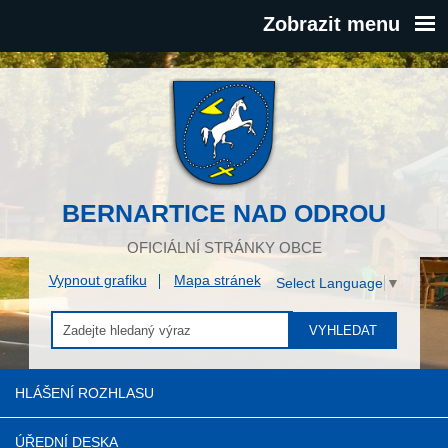
Zobrazit menu
BERNARTICE NAD ODROU
OFICIÁLNÍ STRÁNKY OBCE
Vypnout grafiku
Mapa stránek
Select Language
▼
VYHLEDAT
HLÁŠENÍ ROZHLASU
ÚŘEDNÍ DESKA