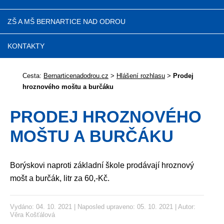
ZŠ A MŠ BERNARTICE NAD ODROU
KONTAKTY
Cesta:
Bernarticenadodrou.cz
>
Hlášení rozhlasu
>
Prodej
hroznového moštu a burčáku
PRODEJ HROZNOVÉHO
MOŠTU A BURČÁKU
Borýskovi naproti základní škole prodávají hroznový
mošt a burčák, litr za 60,-Kč.
Vydáno: 04. 10. 2021 | Naposled upraveno: 05. 10. 2021 | Autor:
Věra Košťálová