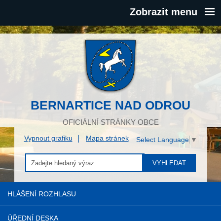
Zobrazit menu
BERNARTICE NAD ODROU
OFICIÁLNÍ STRÁNKY OBCE
Vypnout grafiku
Mapa stránek
Select Language
▼
VYHLEDAT
HLÁŠENÍ ROZHLASU
ÚŘEDNÍ DESKA