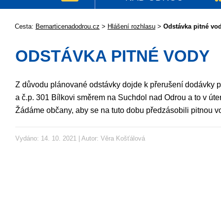
Cesta:
Bernarticenadodrou.cz
>
Hlášení rozhlasu
>
Odstávka pitné vo
ODSTÁVKA PITNÉ VODY
Z důvodu plánované odstávky dojde k přerušení dodávky pit
a č.p. 301 Bílkovi směrem na Suchdol nad Odrou a to v úter
Žádáme občany, aby se na tuto dobu předzásobili pitnou v
Vydáno: 14. 10. 2021 | Autor:
Věra Košťálová