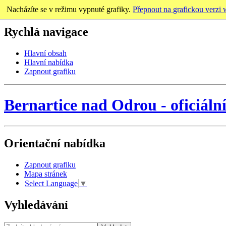
Nacházíte se v režimu vypnuté grafiky.
Přepnout na grafickou verzi
Rychlá navigace
Hlavní obsah
Hlavní nabídka
Zapnout grafiku
Bernartice nad Odrou
-
oficiáln
Orientační nabídka
Zapnout grafiku
Mapa stránek
Select Language
▼
Vyhledávání