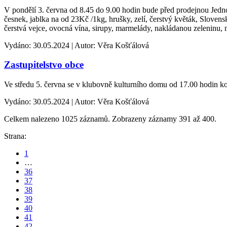
V pondělí 3. června od 8.45 do 9.00 hodin bude před prodejnou Jedn
česnek, jablka na od 23Kč /1kg, hrušky, zelí, čerstvý květák, Slovens
čerstvá vejce, ovocná vína, sirupy, marmelády, nakládanou zeleninu
Vydáno: 30.05.2024 | Autor: Věra Košťálová
Zastupitelstvo obce
Ve středu 5. června se v klubovně kulturního domu od 17.00 hodin ko
Vydáno: 30.05.2024 | Autor: Věra Košťálová
Celkem nalezeno 1025 záznamů. Zobrazeny záznamy 391 až 400.
Strana:
1
…
36
37
38
39
40
41
42