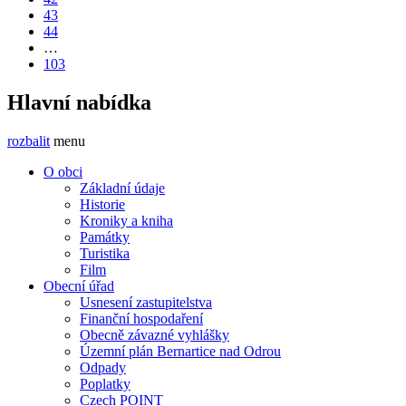
43
44
…
103
Hlavní nabídka
rozbalit
menu
O obci
Základní údaje
Historie
Kroniky a kniha
Památky
Turistika
Film
Obecní úřad
Usnesení zastupitelstva
Finanční hospodaření
Obecně závazné vyhlášky
Územní plán Bernartice nad Odrou
Odpady
Poplatky
Czech POINT