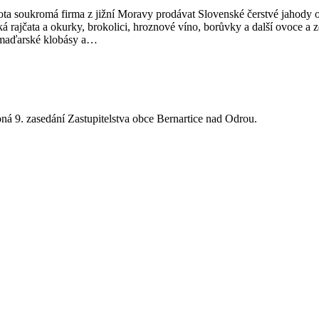
ota soukromá firma z jižní Moravy prodávat Slovenské čerstvé jahody 
ká rajčata a okurky, brokolici, hroznové víno, borůvky a další ovoce a 
, maďarské klobásy a…
ná 9. zasedání Zastupitelstva obce Bernartice nad Odrou.