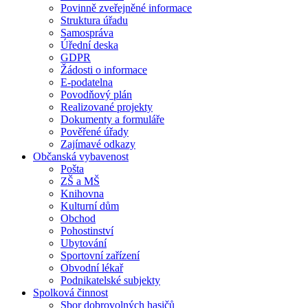
Povinně zveřejněné informace
Struktura úřadu
Samospráva
Úřední deska
GDPR
Žádosti o informace
E-podatelna
Povodňový plán
Realizované projekty
Dokumenty a formuláře
Pověřené úřady
Zajímavé odkazy
Občanská vybavenost
Pošta
ZŠ a MŠ
Knihovna
Kulturní dům
Obchod
Pohostinství
Ubytování
Sportovní zařízení
Obvodní lékař
Podnikatelské subjekty
Spolková činnost
Sbor dobrovolných hasičů