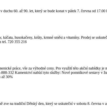
duchu 60. až 90. let, který se bude konat v pátek 7. června od 17.00 
 káčata, husokačeny, krůty, krmné směsi a vitamíny. Prodej se uskutečn
a tel. 720 355 216
nické práce, vše za výhodné ceny. Pro využití této akční nabídky je n
77-888-332 Kamenictví nabízí tyto služby: Nové pomníkové sestavy v ž
ou až 30%
ě zve na tradiční Dětský den, který se uskuteční v sobotu 8. června v 