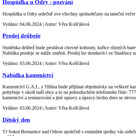
Hospůdka u Odry - pozvání
Hospůdka u Odry srdečně zve všechny spoluobčany na taneční večer v 
Vydáno: 04.06.2024 | Autor: Věra Košťálová
Prodej drůbeže
Studénka drůbež bude prodávat chovné kohouty, kuřice různých barev,
Nabídka prodeje se může změnit. Prodej lze domluvit i ve Studénce n
Vydáno: 03.06.2024 | Autor: Věra Košťálová
Nabídka kamenictví
Kamenictví G.A.L. z Tištína bude přijímat objednávky na veškeré kame
pohybuje v okolí naší obce a to na jednoduchém telefonním čísle: 7
kamenictví a restaurování a jiné opravy a úpravy hrobu dnes se slev
Vydáno: 03.06.2024 | Autor: Věra Košťálová
Dětský den
TJ Sokol Bernartice nad Odrou společně s ostatními spolky vás srdečn