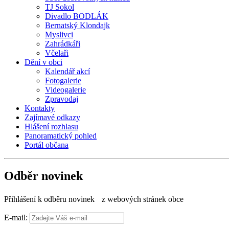
TJ Sokol
Divadlo BODLÁK
Bernatský Klondajk
Myslivci
Zahrádkáři
Včelaři
Dění v obci
Kalendář akcí
Fotogalerie
Videogalerie
Zpravodaj
Kontakty
Zajímavé odkazy
Hlášení rozhlasu
Panoramatický pohled
Portál občana
Odběr novinek
Přihlášení k odběru novinek z webových stránek obce
E-mail: