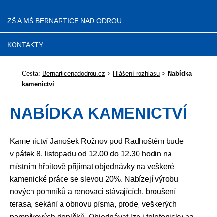
ZŠ A MŠ BERNARTICE NAD ODROU
KONTAKTY
Cesta:
Bernarticenadodrou.cz
>
Hlášení rozhlasu
>
Nabídka
kamenictví
NABÍDKA KAMENICTVÍ
Kamenictví Janošek Rožnov pod Radhoštěm bude
v pátek 8. listopadu od 12.00 do 12.30 hodin na
místním hřbitově přijímat objednávky na veškeré
kamenické práce se slevou 20%. Nabízejí výrobu
nových pomníků a renovaci stávajících, broušení
terasa, sekání a obnovu písma, prodej veškerých
pomníkových doplňků. Objednávat lze i telefonicky na