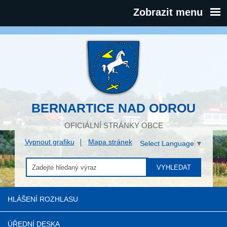
Zobrazit menu
BERNARTICE NAD ODROU
OFICIÁLNÍ STRÁNKY OBCE
Vypnout grafiku
Mapa stránek
Select Language
▼
VYHLEDAT
HLÁŠENÍ ROZHLASU
ÚŘEDNÍ DESKA