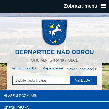
Zobrazit menu
BERNARTICE NAD ODROU
OFICIÁLNÍ STRÁNKY OBCE
Vypnout grafiku
Mapa stránek
Select Language
▼
VYHLEDAT
HLÁŠENÍ ROZHLASU
ÚŘEDNÍ DESKA