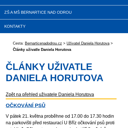
ZŠ A MŠ BERNARTICE NAD ODROU
KONTAKTY
Cesta:
Bernarticenadodrou.cz
>
Uživatel Daniela Horutova
>
Články uživatle Daniela Horutova
ČLÁNKY UŽIVATLE
DANIELA HORUTOVA
Zpět na přehled uživatele Daniela Horutova
OČKOVÁNÍ PSŮ
V pátek 21. května proběhne od 17.00 do 17.30 hodin
na parkovišti před restaurací U Bříz očkování psů proti