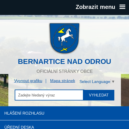
Zobrazit menu
BERNARTICE NAD ODROU
OFICIÁLNÍ STRÁNKY OBCE
Vypnout grafiku
Mapa stránek
Select Language
▼
VYHLEDAT
HLÁŠENÍ ROZHLASU
ÚŘEDNÍ DESKA