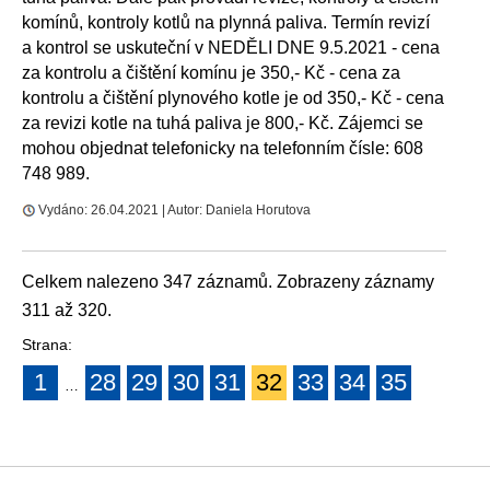
komínů, kontroly kotlů na plynná paliva. Termín revizí
a kontrol se uskuteční v NEDĚLI DNE 9.5.2021 - cena
za kontrolu a čištění komínu je 350,- Kč - cena za
kontrolu a čištění plynového kotle je od 350,- Kč - cena
za revizi kotle na tuhá paliva je 800,- Kč. Zájemci se
mohou objednat telefonicky na telefonním čísle: 608
748 989.
Vydáno: 26.04.2021 | Autor: Daniela Horutova
Celkem nalezeno 347 záznamů. Zobrazeny záznamy
311 až 320.
Strana:
1
28
29
30
31
32
33
34
35
…