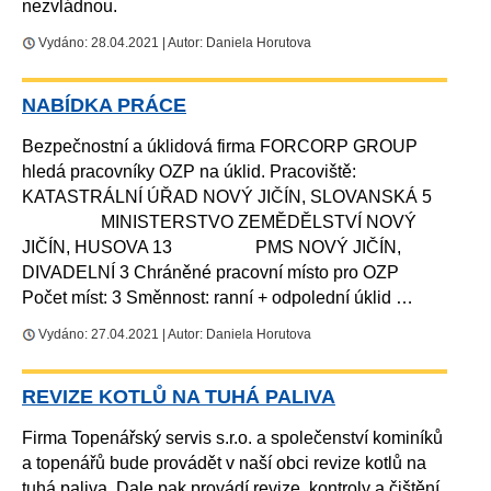
nezvládnou.
Vydáno: 28.04.2021 | Autor: Daniela Horutova
NABÍDKA PRÁCE
Bezpečnostní a úklidová firma FORCORP GROUP
hledá pracovníky OZP na úklid. Pracoviště:
KATASTRÁLNÍ ÚŘAD NOVÝ JIČÍN, SLOVANSKÁ 5
MINISTERSTVO ZEMĚDĚLSTVÍ NOVÝ
JIČÍN, HUSOVA 13 PMS NOVÝ JIČÍN,
DIVADELNÍ 3 Chráněné pracovní místo pro OZP
Počet míst: 3 Směnnost: ranní + odpolední úklid …
Vydáno: 27.04.2021 | Autor: Daniela Horutova
REVIZE KOTLŮ NA TUHÁ PALIVA
Firma Topenářský servis s.r.o. a společenství kominíků
a topenářů bude provádět v naší obci revize kotlů na
tuhá paliva. Dale pak provádí revize, kontroly a čištění