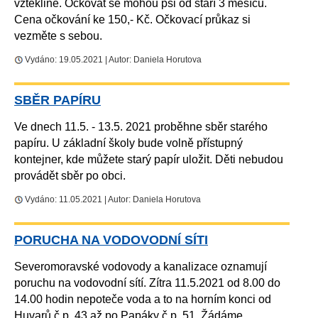
vzteklině. Očkovat se mohou psi od stáří 3 měsíců.
Cena očkování ke 150,- Kč. Očkovací průkaz si
vezměte s sebou.
Vydáno: 19.05.2021 | Autor: Daniela Horutova
SBĚR PAPÍRU
Ve dnech 11.5. - 13.5. 2021 proběhne sběr starého
papíru. U základní školy bude volně přístupný
kontejner, kde můžete starý papír uložit. Děti nebudou
provádět sběr po obci.
Vydáno: 11.05.2021 | Autor: Daniela Horutova
PORUCHA NA VODOVODNÍ SÍTI
Severomoravské vodovody a kanalizace oznamují
poruchu na vodovodní sítí. Zítra 11.5.2021 od 8.00 do
14.00 hodin nepoteče voda a to na horním konci od
Huvarů č.p. 43 až po Papáky č.p. 51. Žádáme