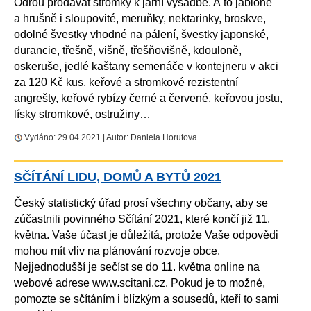
Odrou prodávat stromky k jarní výsadbě. A to jabloně
a hrušně i sloupovité, meruňky, nektarinky, broskve,
odolné švestky vhodné na pálení, švestky japonské,
durancie, třešně, višně, třešňovišně, kdouloně,
oskeruše, jedlé kaštany semenáče v kontejneru v akci
za 120 Kč kus, keřové a stromkové rezistentní
angrešty, keřové rybízy černé a červené, keřovou jostu,
lísky stromkové, ostružiny…
Vydáno: 29.04.2021 | Autor: Daniela Horutova
SČÍTÁNÍ LIDU, DOMŮ A BYTŮ 2021
Český statistický úřad prosí všechny občany, aby se
zúčastnili povinného Sčítání 2021, které končí již 11.
května. Vaše účast je důležitá, protože Vaše odpovědi
mohou mít vliv na plánování rozvoje obce.
Nejjednodušší je sečíst se do 11. května online na
webové adrese www.scitani.cz. Pokud je to možné,
pomozte se sčítáním i blízkým a sousedů, kteří to sami