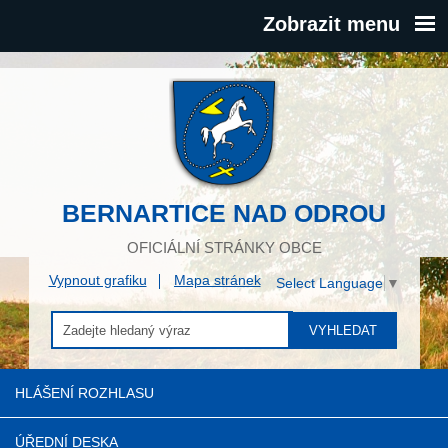
Zobrazit menu
BERNARTICE NAD ODROU
OFICIÁLNÍ STRÁNKY OBCE
Vypnout grafiku
Mapa stránek
Select Language
▼
VYHLEDAT
HLÁŠENÍ ROZHLASU
ÚŘEDNÍ DESKA