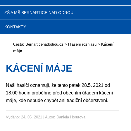
ZŠ A MŠ BERNARTICE NAD ODROU
KONTAKTY
Cesta:
Bernarticenadodrou.cz
>
Hlášení rozhlasu
>
Kácení
máje
KÁCENÍ MÁJE
Naši hasiči oznamují, že tento pátek 28.5. 2021 od
18.00 hodin proběhne před obecním úřadem kácení
máje, kde nebude chybět ani tradiční občerstvení.
Vydáno: 24. 05. 2021 | Autor:
Daniela Horutova