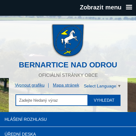
Zobrazit menu
BERNARTICE NAD ODROU
OFICIÁLNÍ STRÁNKY OBCE
Vypnout grafiku
Mapa stránek
Select Language
▼
VYHLEDAT
HLÁŠENÍ ROZHLASU
ÚŘEDNÍ DESKA