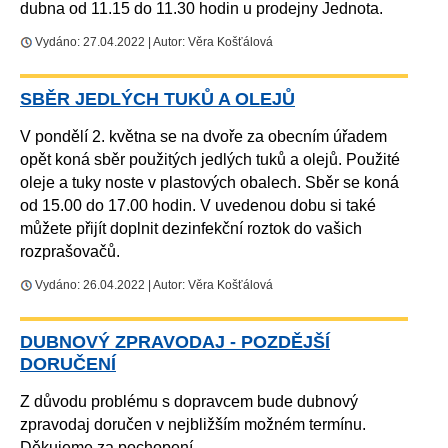
dubna od 11.15 do 11.30 hodin u prodejny Jednota.
Vydáno: 27.04.2022 | Autor: Věra Košťálová
SBĚR JEDLÝCH TUKŮ A OLEJŮ
V pondělí 2. května se na dvoře za obecním úřadem
opět koná sběr použitých jedlých tuků a olejů. Použité
oleje a tuky noste v plastových obalech. Sběr se koná
od 15.00 do 17.00 hodin. V uvedenou dobu si také
můžete přijít doplnit dezinfekční roztok do vašich
rozprašovačů.
Vydáno: 26.04.2022 | Autor: Věra Košťálová
DUBNOVÝ ZPRAVODAJ - POZDĚJŠÍ
DORUČENÍ
Z důvodu problému s dopravcem bude dubnový
zpravodaj doručen v nejbližším možném termínu.
Děkujeme za pochopení.