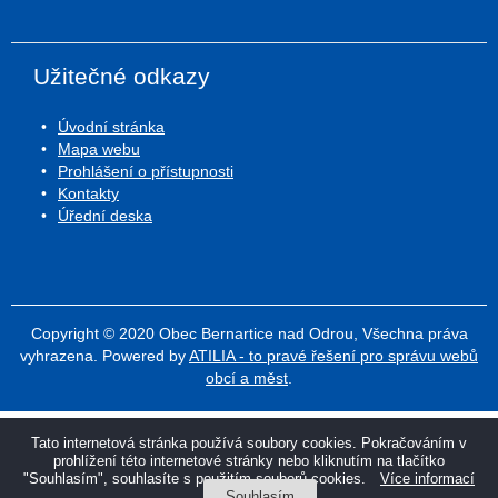
Užitečné odkazy
Úvodní stránka
Mapa webu
Prohlášení o přístupnosti
Kontakty
Úřední deska
Copyright © 2020 Obec Bernartice nad Odrou, Všechna práva
vyhrazena. Powered by
ATILIA - to pravé řešení pro správu webů
obcí a měst
.
Tato internetová stránka používá soubory cookies. Pokračováním v
prohlížení této internetové stránky nebo kliknutím na tlačítko
"Souhlasím", souhlasíte s použitím souborů cookies.
Více informací
Souhlasím