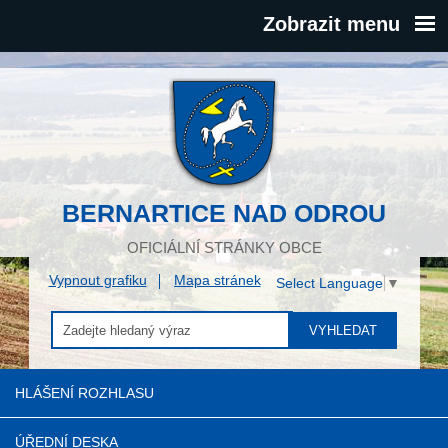
Zobrazit menu
BERNARTICE NAD ODROU
OFICIÁLNÍ STRÁNKY OBCE
Vypnout grafiku
Mapa stránek
Select Language
▼
VYHLEDAT
HLÁŠENÍ ROZHLASU
ÚŘEDNÍ DESKA