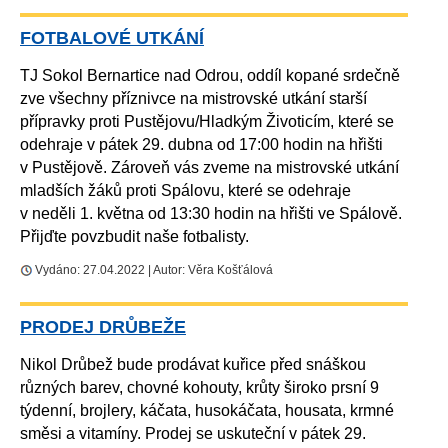
FOTBALOVÉ UTKÁNÍ
TJ Sokol Bernartice nad Odrou, oddíl kopané srdečně
zve všechny příznivce na mistrovské utkání starší
přípravky proti Pustějovu/Hladkým Životicím, které se
odehraje v pátek 29. dubna od 17:00 hodin na hřišti
v Pustějově. Zároveň vás zveme na mistrovské utkání
mladších žáků proti Spálovu, které se odehraje
v neděli 1. května od 13:30 hodin na hřišti ve Spálově.
Přijďte povzbudit naše fotbalisty.
Vydáno: 27.04.2022 | Autor: Věra Košťálová
PRODEJ DRŮBEŽE
Nikol Drůbež bude prodávat kuřice před snáškou
různých barev, chovné kohouty, krůty široko prsní 9
týdenní, brojlery, káčata, husokáčata, housata, krmné
směsi a vitamíny. Prodej se uskuteční v pátek 29.