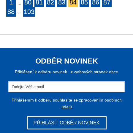
1
80
81
82
83
84
85
86
87
…
88
103
…
ODBĚR NOVINEK
Přihlášení k odběru novinek z webových stránek obce
Přihlášením k odběru souhlasíte se
zpracováním osobních
údajů
PŘIHLÁSIT ODBĚR NOVINEK