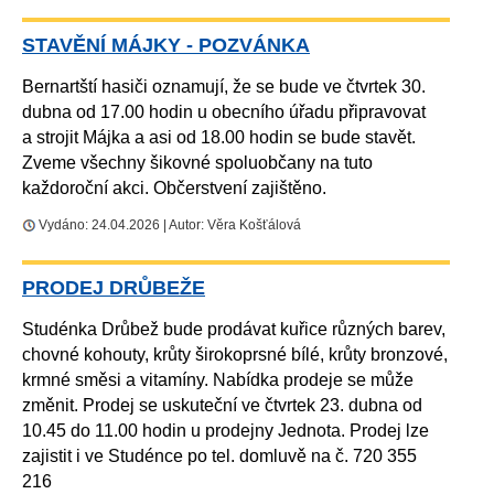
STAVĚNÍ MÁJKY - POZVÁNKA
Bernartští hasiči oznamují, že se bude ve čtvrtek 30.
dubna od 17.00 hodin u obecního úřadu připravovat
a strojit Májka a asi od 18.00 hodin se bude stavět.
Zveme všechny šikovné spoluobčany na tuto
každoroční akci. Občerstvení zajištěno.
Vydáno: 24.04.2026 | Autor: Věra Košťálová
PRODEJ DRŮBEŽE
Studénka Drůbež bude prodávat kuřice různých barev,
chovné kohouty, krůty širokoprsné bílé, krůty bronzové,
krmné směsi a vitamíny. Nabídka prodeje se může
změnit. Prodej se uskuteční ve čtvrtek 23. dubna od
10.45 do 11.00 hodin u prodejny Jednota. Prodej lze
zajistit i ve Studénce po tel. domluvě na č. 720 355
216