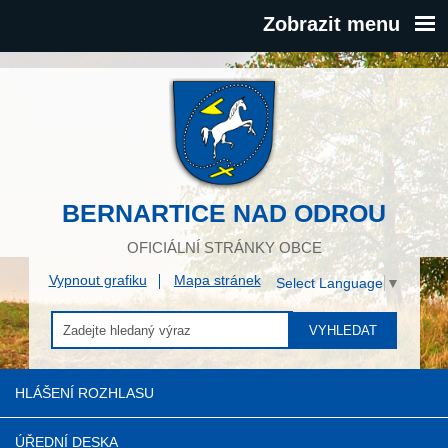
Zobrazit menu
BERNARTICE NAD ODROU
OFICIÁLNÍ STRÁNKY OBCE
Vypnout grafiku
Mapa stránek
Select Language
▼
VYHLEDAT
HLÁŠENÍ ROZHLASU
ÚŘEDNÍ DESKA