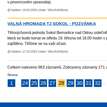
v prosincovém zpravodaji.
Vydáno: 19.03.2025 | Autor: Věra Košťálová
VALNÁ HROMADA TJ SOKOL - POZVÁNKA
Tělovýchovná jednota Sokol Bernartice nad Odrou srdečně
která se bude konat ve středu 19. března od 18.00 hodin v p
zajištěno. Těšíme se na vaši účast.
Vydáno: 17.03.2025 | Autor: Věra Košťálová
Celkem nalezeno 963 záznamů. Zobrazeny záznamy 271 a
Strana:
1
24
25
26
27
28
29
30
31
32
…
…