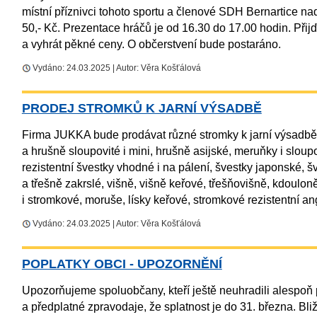
místní příznivci tohoto sportu a členové SDH Bernartice nad
50,- Kč. Prezentace hráčů je od 16.30 do 17.00 hodin. Přijď
a vyhrát pěkné ceny. O občerstvení bude postaráno.
Vydáno: 24.03.2025 | Autor: Věra Košťálová
PRODEJ STROMKŮ K JARNÍ VÝSADBĚ
Firma JUKKA bude prodávat různé stromky k jarní výsadbě:
a hrušně sloupovité i mini, hrušně asijské, meruňky i sloup
rezistentní švestky vhodné i na pálení, švestky japonské, š
a třešně zakrslé, višně, višně keřové, třešňovišně, kdouloně
i stromkové, moruše, lísky keřové, stromkové rezistentní a
Vydáno: 24.03.2025 | Autor: Věra Košťálová
POPLATKY OBCI - UPOZORNĚNÍ
Upozorňujeme spoluobčany, kteří ještě neuhradili alespoň 
a předplatné zpravodaje, že splatnost je do 31. března. Bl