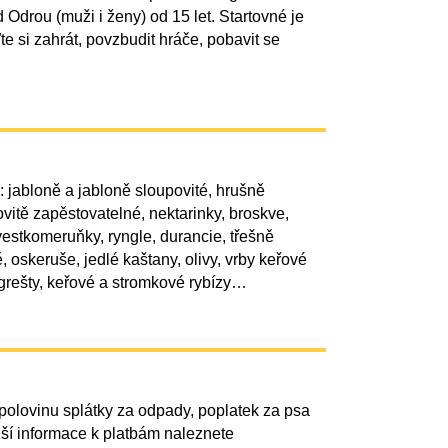
 Odrou (muži i ženy) od 15 let. Startovné je
te si zahrát, povzbudit hráče, pobavit se
 jabloně a jabloně sloupovité, hrušně
ovitě zapěstovatelné, nektarinky, broskve,
vestkomeruňky, ryngle, durancie, třešně
, oskeruše, jedlé kaštany, olivy, vrby keřové
ngrešty, keřové a stromkové rybízy…
polovinu splátky za odpady, poplatek za psa
ižší informace k platbám naleznete