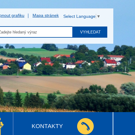
pnout grafiku
Mapa stránek
Select Language
▼
VYHLEDAT
KONTAKTY