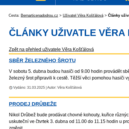
Cesta:
Bernarticenadodrou.cz
>
Uživatel Věra Košťálová
>
Články uživ
ČLÁNKY UŽIVATLE VĚRA
Zpět na přehled uživatele Věra Košťálová
SBĚR ŽELEZNÉHO ŠROTU
V sobotu 5. dubna budou hasiči od 9.00 hodin provádět sb
železný šrot připravili k cestě. Těžší věci pomohou hasiči v
Vydáno: 31.03.2025 | Autor: Věra Košťálová
PRODEJ DRŮBEŽE
Nikol Drůbež bude prodávat chovné kohouty, kuřice různých
uskuteční ve čtvrtek 3. dubna od 11.00 do 11.15 hodin u p
změnit.