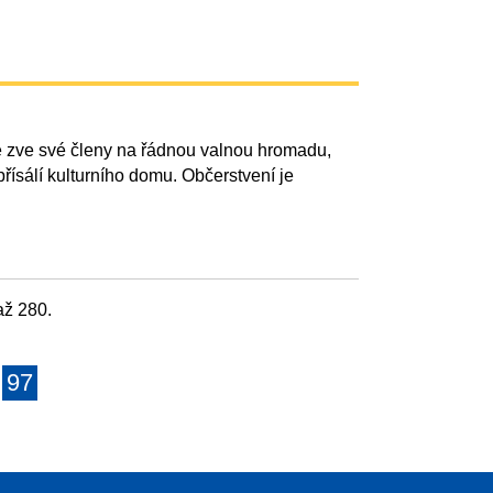
 zve své členy na řádnou valnou hromadu,
řísálí kulturního domu. Občerstvení je
ž 280.
97