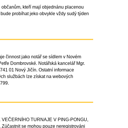
 občanům, kteří mají objednánu placenou
z bude probíhat jeko obvykle vždy sudý týden
je činnost jako notář se sídlem v Novém
 Petře Dombrovské. Notářská kancelář Mgr.
741 01 Nový Jičín. Ostatní informace
ých službách lze získat na webových
 799.
OČNÍK VEČERNÍHO TURNAJE V PING-PONGU,
ě. Zúčastnit se mohou pouze neregistrováni