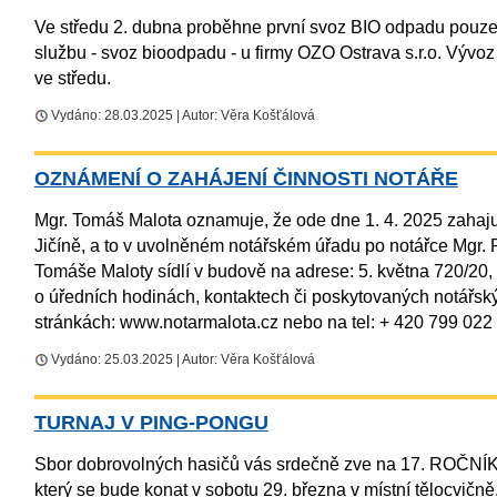
Ve středu 2. dubna proběhne první svoz BIO odpadu pouze
službu - svoz bioodpadu - u firmy OZO Ostrava s.r.o. Vývo
ve středu.
Vydáno: 28.03.2025 | Autor: Věra Košťálová
OZNÁMENÍ O ZAHÁJENÍ ČINNOSTI NOTÁŘE
Mgr. Tomáš Malota oznamuje, že ode dne 1. 4. 2025 zahaju
Jičíně, a to v uvolněném notářském úřadu po notářce Mgr.
Tomáše Maloty sídlí v budově na adrese: 5. května 720/20, 
o úředních hodinách, kontaktech či poskytovaných notářsk
stránkách: www.notarmalota.cz nebo na tel: + 420 799 022
Vydáno: 25.03.2025 | Autor: Věra Košťálová
TURNAJ V PING-PONGU
Sbor dobrovolných hasičů vás srdečně zve na 17. R
který se bude konat v sobotu 29. března v místní tělocvičn