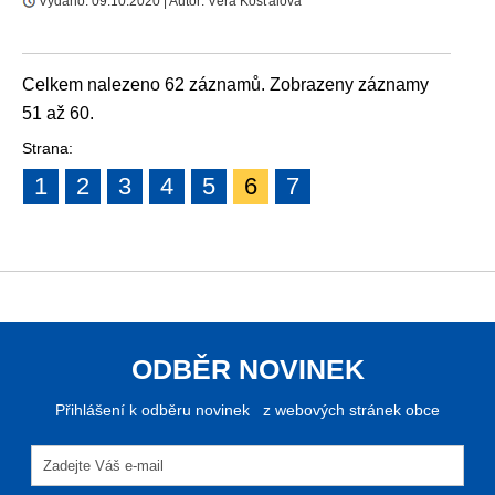
Vydáno: 09.10.2020 | Autor: Věra Košťálová
Celkem nalezeno 62 záznamů. Zobrazeny záznamy
51 až 60.
Strana:
1
2
3
4
5
6
7
ODBĚR NOVINEK
Přihlášení k odběru novinek z webových stránek obce