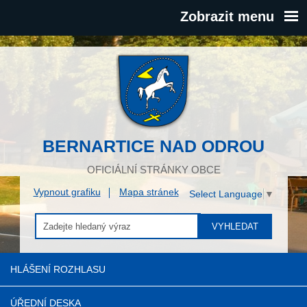
Zobrazit menu
BERNARTICE NAD ODROU
OFICIÁLNÍ STRÁNKY OBCE
Vypnout grafiku
Mapa stránek
Select Language
▼
VYHLEDAT
HLÁŠENÍ ROZHLASU
ÚŘEDNÍ DESKA