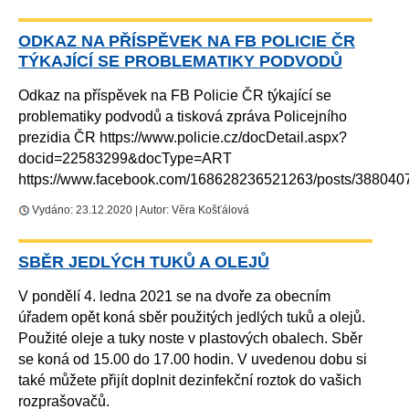
ODKAZ NA PŘÍSPĚVEK NA FB POLICIE ČR
TÝKAJÍCÍ SE PROBLEMATIKY PODVODŮ
Odkaz na příspěvek na FB Policie ČR týkající se
problematiky podvodů a tisková zpráva Policejního
prezidia ČR https://www.policie.cz/docDetail.aspx?
docid=22583299&docType=ART
https://www.facebook.com/168628236521263/posts/38804
Vydáno: 23.12.2020 | Autor: Věra Košťálová
SBĚR JEDLÝCH TUKŮ A OLEJŮ
V pondělí 4. ledna 2021 se na dvoře za obecním
úřadem opět koná sběr použitých jedlých tuků a olejů.
Použité oleje a tuky noste v plastových obalech. Sběr
se koná od 15.00 do 17.00 hodin. V uvedenou dobu si
také můžete přijít doplnit dezinfekční roztok do vašich
rozprašovačů.