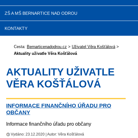
ZŠ A MŠ BERNARTICE NAD ODROU
KONTAKTY
Cesta:
Bernarticenadodrou.cz
>
Uživatel Věra Košťálová
>
Aktuality uživatle Věra Košťálová
AKTUALITY UŽIVATLE
VĚRA KOŠŤÁLOVÁ
INFORMACE FINANČNÍHO ÚŘADU PRO
OBČANY
Informace finančního úřadu pro občany
Vydáno: 23.12.2020 | Autor: Věra Košťálová