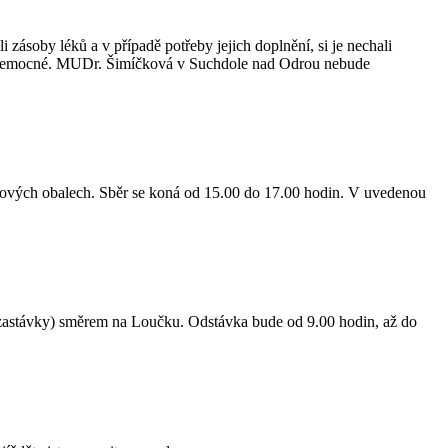
ásoby léků a v případě potřeby jejich doplnění, si je nechali
í nemocné. MUDr. Šimíčková v Suchdole nad Odrou nebude
astových obalech. Sběr se koná od 15.00 do 17.00 hodin. V uvedenou
é zastávky) směrem na Loučku. Odstávka bude od 9.00 hodin, až do