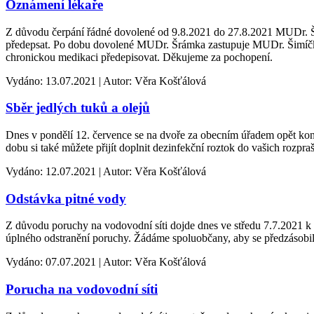
Oznámení lékaře
Z důvodu čerpání řádné dovolené od 9.8.2021 do 27.8.2021 MUDr. Šrám
předepsat. Po dobu dovolené MUDr. Šrámka zastupuje MUDr. Šimíčk
chronickou medikaci předepisovat. Děkujeme za pochopení.
Vydáno: 13.07.2021 | Autor: Věra Košťálová
Sběr jedlých tuků a olejů
Dnes v pondělí 12. července se na dvoře za obecním úřadem opět koná
dobu si také můžete přijít doplnit dezinfekční roztok do vašich rozpra
Vydáno: 12.07.2021 | Autor: Věra Košťálová
Odstávka pitné vody
Z důvodu poruchy na vodovodní síti dojde dnes ve středu 7.7.2021 k
úplného odstranění poruchy. Žádáme spoluobčany, aby se předzásobi
Vydáno: 07.07.2021 | Autor: Věra Košťálová
Porucha na vodovodní síti