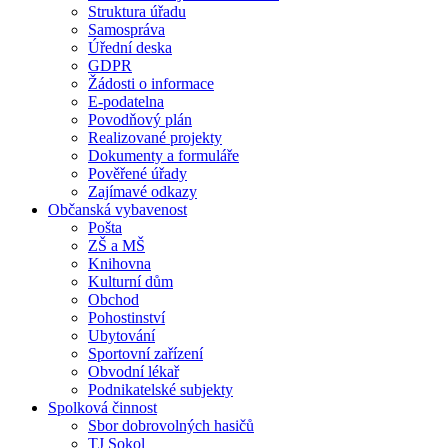
Struktura úřadu
Samospráva
Úřední deska
GDPR
Žádosti o informace
E-podatelna
Povodňový plán
Realizované projekty
Dokumenty a formuláře
Pověřené úřady
Zajímavé odkazy
Občanská vybavenost
Pošta
ZŠ a MŠ
Knihovna
Kulturní dům
Obchod
Pohostinství
Ubytování
Sportovní zařízení
Obvodní lékař
Podnikatelské subjekty
Spolková činnost
Sbor dobrovolných hasičů
TJ Sokol