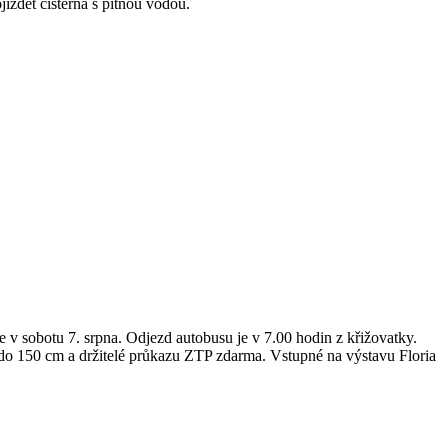
íždět cisterna s pitnou vodou.
v sobotu 7. srpna. Odjezd autobusu je v 7.00 hodin z křižovatky.
 do 150 cm a držitelé průkazu ZTP zdarma. Vstupné na výstavu Floria