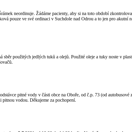
ek neordinuje. Žádáme pacienty, aby si na toto období zkontrolovali z
ová pouze ve své ordinaci v Suchdole nad Odrou a to jen pro akutn
 sběr použitých jedlých tuků a olejů. Použité oleje a tuky noste v pl
šovačů.
 odstávce pitné vody v části obce na Oboře, od č.p. 73 (od autobusov
li pitnou vodou. Děkujeme za pochopení.