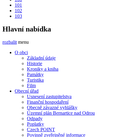
101
102
103
Hlavní nabídka
rozbalit
menu
O obci
Základní údaje
Historie
Kroniky a kniha
Památky
Turistika
Film
Obecní úřad
Usnesení zastupitelstva
Finanční hospodaření
Obecně závazné vyhlášky
Územní plán Bernartice nad Odrou
Odpady
Poplatky
Czech POINT
Povinně zveřejněné informace