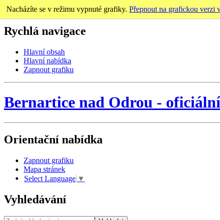
Nacházíte se v režimu vypnuté grafiky.
Přepnout na grafickou verzi
Rychlá navigace
Hlavní obsah
Hlavní nabídka
Zapnout grafiku
Bernartice nad Odrou
-
oficiáln
Orientační nabídka
Zapnout grafiku
Mapa stránek
Select Language
▼
Vyhledávání