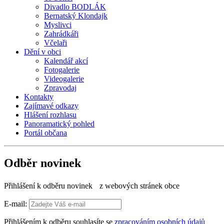
Divadlo BODLÁK
Bernatský Klondajk
Myslivci
Zahrádkáři
Včelaři
Dění v obci
Kalendář akcí
Fotogalerie
Videogalerie
Zpravodaj
Kontakty
Zajímavé odkazy
Hlášení rozhlasu
Panoramatický pohled
Portál občana
Odběr novinek
Přihlášení k odběru novinek z webových stránek obce
E-mail:
Přihlášením k odběru souhlasíte se
zpracováním osobních údajů