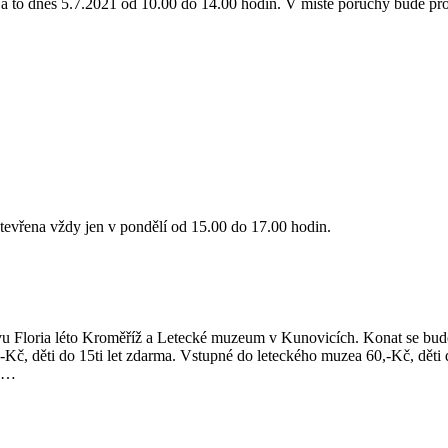
 to dnes 5.7.2021 od 10.00 do 14.00 hodin. V místě poruchy bude proj
tevřena vždy jen v pondělí od 15.00 do 17.00 hodin.
u Floria léto Kroměříž a Letecké muzeum v Kunovicích. Konat se bude 
Kč, děti do 15ti let zdarma. Vstupné do leteckého muzea 60,-Kč, děti
ch…