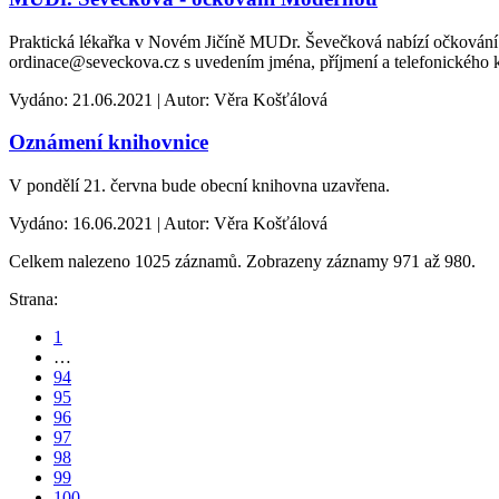
Praktická lékařka v Novém Jičíně MUDr. Ševečková nabízí očkování 
ordinace@seveckova.cz s uvedením jména, příjmení a telefonického ko
Vydáno: 21.06.2021 | Autor: Věra Košťálová
Oznámení knihovnice
V pondělí 21. června bude obecní knihovna uzavřena.
Vydáno: 16.06.2021 | Autor: Věra Košťálová
Celkem nalezeno 1025 záznamů. Zobrazeny záznamy 971 až 980.
Strana:
1
…
94
95
96
97
98
99
100