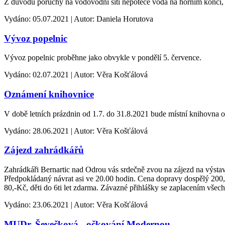
Z důvodu poruchy na vodovodní síti nepoteče voda na horním konci, a
Vydáno: 05.07.2021 | Autor: Daniela Horutova
Vývoz popelnic
Vývoz popelnic proběhne jako obvykle v pondělí 5. července.
Vydáno: 02.07.2021 | Autor: Věra Košťálová
Oznámení knihovnice
V době letních prázdnin od 1.7. do 31.8.2021 bude místní knihovna o
Vydáno: 28.06.2021 | Autor: Věra Košťálová
Zájezd zahrádkářů
Zahrádkáři Bernartic nad Odrou vás srdečně zvou na zájezd na výstav
Předpokládaný návrat asi ve 20.00 hodin. Cena dopravy dospělý 200,-
80,-Kč, děti do 6ti let zdarma. Závazné přihlášky se zaplacením vše
Vydáno: 23.06.2021 | Autor: Věra Košťálová
MUDr. Ševečková - očkování Modernou