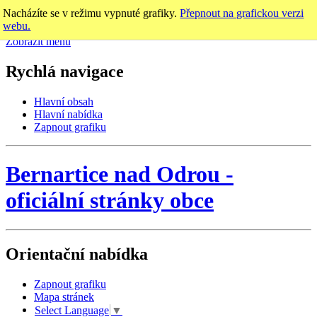
Nacházíte se v režimu vypnuté grafiky.
Přepnout na grafickou verzi
webu.
Zobrazit menu
Rychlá navigace
Hlavní obsah
Hlavní nabídka
Zapnout grafiku
Bernartice nad Odrou
-
oficiální stránky obce
Orientační nabídka
Zapnout grafiku
Mapa stránek
Select Language
▼