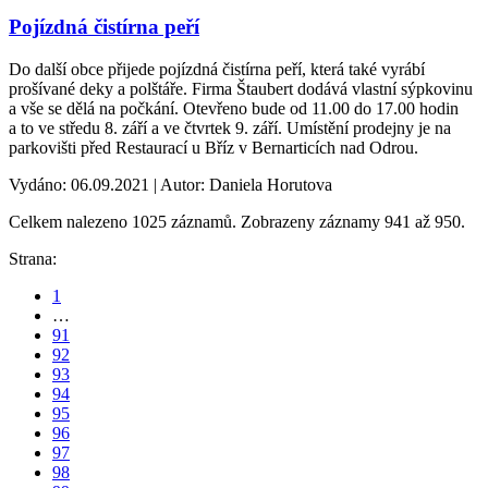
Pojízdná čistírna peří
Do další obce přijede pojízdná čistírna peří, která také vyrábí
prošívané deky a polštáře. Firma Štaubert dodává vlastní sýpkovinu
a vše se dělá na počkání. Otevřeno bude od 11.00 do 17.00 hodin
a to ve středu 8. září a ve čtvrtek 9. září. Umístění prodejny je na
parkovišti před Restaurací u Bříz v Bernarticích nad Odrou.
Vydáno: 06.09.2021 | Autor: Daniela Horutova
Celkem nalezeno 1025 záznamů. Zobrazeny záznamy 941 až 950.
Strana:
1
…
91
92
93
94
95
96
97
98