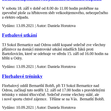
V sobotu 18. září v době od 8.00 do 11.00 hodin proběhne na
zpevněné ploše za hřbitovem sběr velkoobjemového, nebezpečného
a elektro odpadu.
Vydáno: 13.09.2021 | Autor: Daniela Horutova
Fotbalové utkání
TJ Sokol Bernartice nad Odrou oddíl kopané srdečně zve všechny
příznivce na domácí mistrovské utkání mladších žáků proti
Bartošovicím, které se odehraje ve středu 15. září od 16.00 hodin na
hřišti u Odry.
Vydáno: 13.09.2021 | Autor: Daniela Horutova
Florbalové tréninky
Florbalový oddíl Bernartští Bobři, při TJ Sokol Bernartice nad
Odrou, začínají tuto neděli 12. září od 17.00 hodin s pravidelnými
tréninky v místní tělocvičně. Srdečně zveme všechny stálé, ale
i nové sportu chtivé zájemce. Těšíme se na Vás. Bernatští Bobři.
Vydáno: 10.09.2021 | Autor: Daniela Horutova