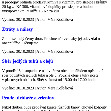
u prodejny Jednota prodávat krmiva s vitamíny pro slepice i králíky
20 kg za Kč 300, vitamínové doplňky pro slepice a budou
vykupovat králičí kůže 15 Kč za kus.
Vydáno: 30.10.2023 | Autor: Věra Košťálová
Ztráty a nálezy
Ztratil se malý černý dron. Prosíme nálezce, aby jej odevzdal na
obecní úřad. Děkujeme.
Vydáno: 30.10.2023 | Autor: Věra Košťálová
Sběr jedlých tuků a olejů
V pondělí 6. listopadu se na dvoře za obecním úřadem opět koná
sběr použitých jedlých tuků a olejů. Použité oleje a tuky noste
v plastových obalech. Sběr se koná od 15.00 do 17.00 hodin.
Vydáno: 30.10.2023 | Autor: Věra Košťálová
Prodej drůbeže a zeleniny
Nikol drůbež bude prodávat kuřice různých barev, chovné kohouty,