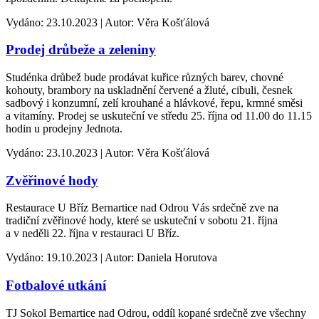
Vydáno: 23.10.2023 | Autor: Věra Košťálová
Prodej drůbeže a zeleniny
Studénka drůbež bude prodávat kuřice různých barev, chovné
kohouty, brambory na uskladnění červené a žluté, cibuli, česnek
sadbový i konzumní, zelí krouhané a hlávkové, řepu, krmné směsi
a vitamíny. Prodej se uskuteční ve středu 25. října od 11.00 do 11.15
hodin u prodejny Jednota.
Vydáno: 23.10.2023 | Autor: Věra Košťálová
Zvěřinové hody
Restaurace U Bříz Bernartice nad Odrou Vás srdečně zve na
tradiční zvěřinové hody, které se uskuteční v sobotu 21. října
a v neděli 22. října v restauraci U Bříz.
Vydáno: 19.10.2023 | Autor: Daniela Horutova
Fotbalové utkání
TJ Sokol Bernartice nad Odrou, oddíl kopané srdečně zve všechny