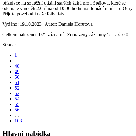
příznivce na soutěžní utkání starších žáků proti Spálovu, které se
odehraje v neděli 22. října od 10:00 hodin na domácím hřišti u Odry.
Přijďte povzbudit naše fotbalisty.
Vydáno: 19.10.2023 | Autor: Daniela Horutova
Celkem nalezeno 1025 záznamů. Zobrazeny záznamy 511 až 520.
Strana:
1
…
48
49
50
51
52
53
54
55
56
…
103
Hlavní nabídka