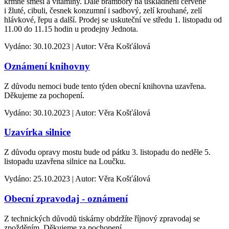
krmné směsi a vitamíny. Dále brambory na uskladnění červené
i žluté, cibuli, česnek konzumní i sadbový, zelí krouhané, zelí
hlávkové, řepu a další. Prodej se uskuteční ve středu 1. listopadu od
11.00 do 11.15 hodin u prodejny Jednota.
Vydáno: 30.10.2023 | Autor: Věra Košťálová
Oznámení knihovny
Z důvodu nemoci bude tento týden obecní knihovna uzavřena.
Děkujeme za pochopení.
Vydáno: 30.10.2023 | Autor: Věra Košťálová
Uzavírka silnice
Z důvodu opravy mostu bude od pátku 3. listopadu do neděle 5.
listopadu uzavřena silnice na Loučku.
Vydáno: 25.10.2023 | Autor: Věra Košťálová
Obecní zpravodaj - oznámení
Z technických důvodů tiskárny obdržíte říjnový zpravodaj se
zpožděním. Děkujeme za pochopení.