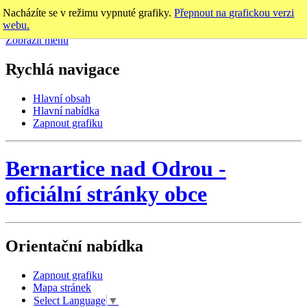
Nacházíte se v režimu vypnuté grafiky.
Přepnout na grafickou verzi
webu.
Zobrazit menu
Rychlá navigace
Hlavní obsah
Hlavní nabídka
Zapnout grafiku
Bernartice nad Odrou
-
oficiální stránky obce
Orientační nabídka
Zapnout grafiku
Mapa stránek
Select Language
▼