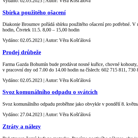
Vydáno: 02.05.2023 | Autor: Věra Košťálová
Sbírka použitého ošacení
Diakonie Broumov pořádá sbírku použitého ošacení pro potřebné. V na
hodin, Čtvrtek 11.5. 8,00 – 15,00 hodin
Vydáno: 02.05.2023 | Autor: Věra Košťálová
Prodej drůbeže
Farma Gazda Bohumín bude prodávat nosné kuřice, chovné kohouty, br
v pracovní dny od 7.00 do 14.00 hodin na číslech: 602 715 811, 730 8
Vydáno: 02.05.2023 | Autor: Věra Košťálová
Svoz komunálního odpadu o svátcích
Svoz komunálního odpadu proběhne jako obvykle v pondělí 8. květn
Vydáno: 27.04.2023 | Autor: Věra Košťálová
Ztráty a nálezy