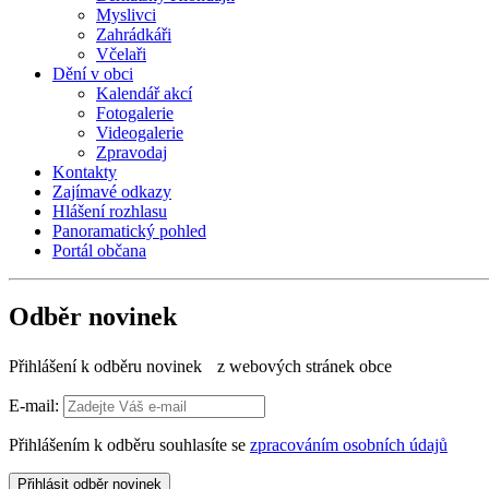
Myslivci
Zahrádkáři
Včelaři
Dění v obci
Kalendář akcí
Fotogalerie
Videogalerie
Zpravodaj
Kontakty
Zajímavé odkazy
Hlášení rozhlasu
Panoramatický pohled
Portál občana
Odběr novinek
Přihlášení k odběru novinek z webových stránek obce
E-mail:
Přihlášením k odběru souhlasíte se
zpracováním osobních údajů
Přihlásit odběr novinek