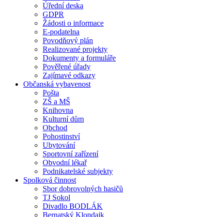
Úřední deska
GDPR
Žádosti o informace
E-podatelna
Povodňový plán
Realizované projekty
Dokumenty a formuláře
Pověřené úřady
Zajímavé odkazy
Občanská vybavenost
Pošta
ZŠ a MŠ
Knihovna
Kulturní dům
Obchod
Pohostinství
Ubytování
Sportovní zařízení
Obvodní lékař
Podnikatelské subjekty
Spolková činnost
Sbor dobrovolných hasičů
TJ Sokol
Divadlo BODLÁK
Bernatský Klondajk