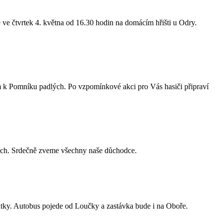
 ve čtvrtek 4. května od 16.30 hodin na domácím hřišti u Odry.
m k Pomníku padlých. Po vzpomínkové akci pro Vás hasiči připraví
ích. Srdečně zveme všechny naše důchodce.
vatky. Autobus pojede od Loučky a zastávka bude i na Oboře.