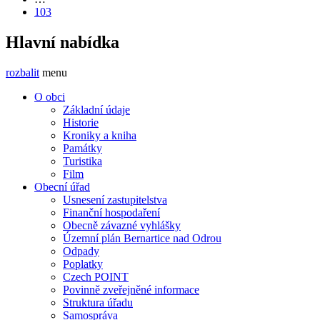
103
Hlavní nabídka
rozbalit
menu
O obci
Základní údaje
Historie
Kroniky a kniha
Památky
Turistika
Film
Obecní úřad
Usnesení zastupitelstva
Finanční hospodaření
Obecně závazné vyhlášky
Územní plán Bernartice nad Odrou
Odpady
Poplatky
Czech POINT
Povinně zveřejněné informace
Struktura úřadu
Samospráva