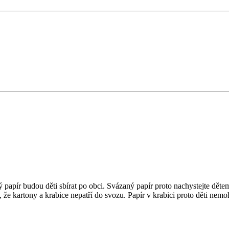
ý papír budou děti sbírat po obci. Svázaný papír proto nachystejte dět
 že kartony a krabice nepatří do svozu. Papír v krabici proto děti ne