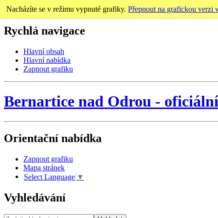
Nacházíte se v režimu vypnuté grafiky.
Přepnout na grafickou verzi
Rychlá navigace
Hlavní obsah
Hlavní nabídka
Zapnout grafiku
Bernartice nad Odrou
-
oficiáln
Orientační nabídka
Zapnout grafiku
Mapa stránek
Select Language
▼
Vyhledávání