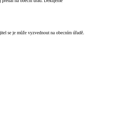
ej předal na obecní úřad. Děkujeme
jitel se je může vyzvednout na obecním úřadě.