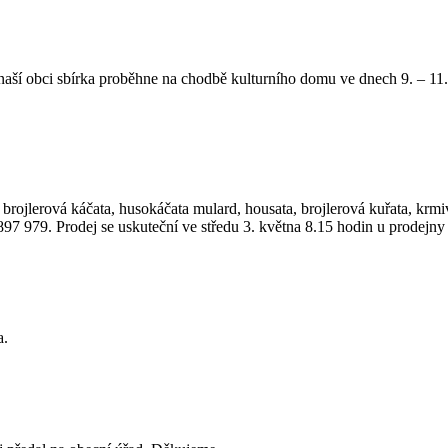
ší obci sbírka proběhne na chodbě kulturního domu ve dnech 9. – 11. k
ojlerová káčata, husokáčata mulard, housata, brojlerová kuřata, krm
97 979. Prodej se uskuteční ve středu 3. května 8.15 hodin u prodejny
a.