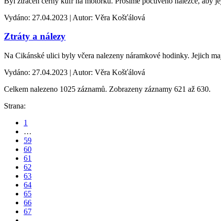
Byl ztracen černý kufr na motorku. Prosíme poctivého nálezce, aby j
Vydáno: 27.04.2023 | Autor: Věra Košťálová
Ztráty a nálezy
Na Cikánské ulici byly včera nalezeny náramkové hodinky. Jejich ma
Vydáno: 27.04.2023 | Autor: Věra Košťálová
Celkem nalezeno 1025 záznamů. Zobrazeny záznamy 621 až 630.
Strana:
1
…
59
60
61
62
63
64
65
66
67
…