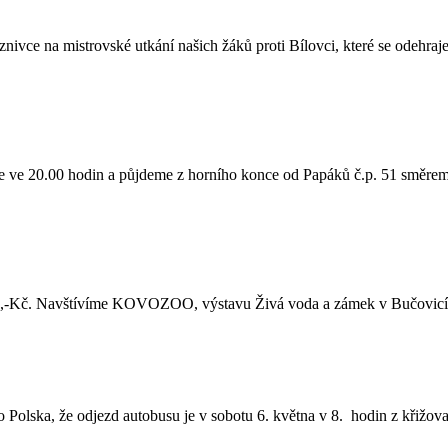
ivce na mistrovské utkání našich žáků proti Bílovci, které se odehraje
 je ve 20.00 hodin a půjdeme z horního konce od Papáků č.p. 51 směre
 400,-Kč. Navštívíme KOVOZOO, výstavu Živá voda a zámek v Bučovic
o Polska, že odjezd autobusu je v sobotu 6. května v 8. hodin z křižo