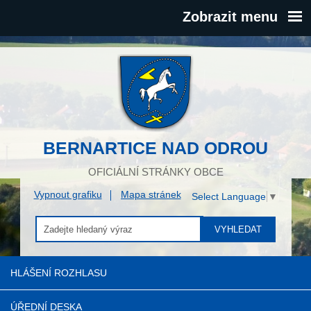
Zobrazit menu
BERNARTICE NAD ODROU
OFICIÁLNÍ STRÁNKY OBCE
Vypnout grafiku
Mapa stránek
Select Language
▼
VYHLEDAT
HLÁŠENÍ ROZHLASU
ÚŘEDNÍ DESKA