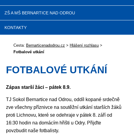
ZŠ A MŠ BERNARTICE NAD ODROU
KONTAKTY
Cesta:
Bernarticenadodrou.cz
>
Hlášení rozhlasu
>
Fotbalové utkání
FOTBALOVÉ UTKÁNÍ
Zápas starší žáci – pátek 8.9.
TJ Sokol Bernartice nad Odrou, oddíl kopané srdečně
zve všechny příznivce na soutěžní utkání starších žáků
proti Lichnovu, které se odehraje v pátek 8. září od
16:30 hodin na domácím hřišti u Odry. Přijďte
povzbudit naše fotbalisty.