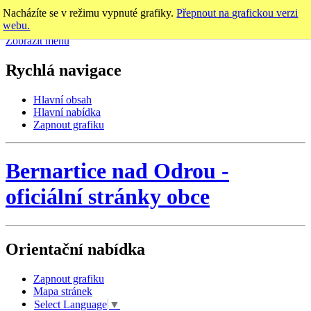
Nacházíte se v režimu vypnuté grafiky.
Přepnout na grafickou verzi
webu.
Zobrazit menu
Rychlá navigace
Hlavní obsah
Hlavní nabídka
Zapnout grafiku
Bernartice nad Odrou
-
oficiální stránky obce
Orientační nabídka
Zapnout grafiku
Mapa stránek
Select Language
▼