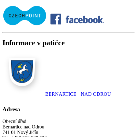
Informace v patičce
BERNARTICE NAD ODROU
Adresa
Obecní úřad
Bernartice nad Odrou
741 01 Nový Jičín