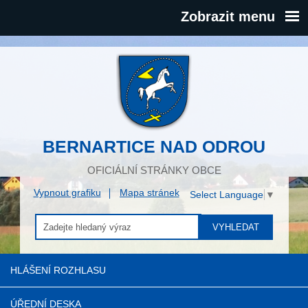
Zobrazit menu
BERNARTICE NAD ODROU
OFICIÁLNÍ STRÁNKY OBCE
Vypnout grafiku
Mapa stránek
Select Language
▼
VYHLEDAT
HLÁŠENÍ ROZHLASU
ÚŘEDNÍ DESKA