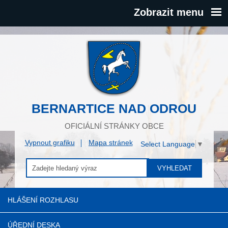
Zobrazit menu
BERNARTICE NAD ODROU
OFICIÁLNÍ STRÁNKY OBCE
Vypnout grafiku
Mapa stránek
Select Language
▼
VYHLEDAT
HLÁŠENÍ ROZHLASU
ÚŘEDNÍ DESKA