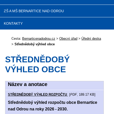
ZŠ A MŠ BERNARTICE NAD ODROU
KONTAKTY
Cesta:
Bernarticenadodrou.cz
>
Obecní úřad
>
Úřední deska
>
Střednědobý výhled obce
STŘEDNĚDOBÝ
VÝHLED OBCE
Název a anotace
STŘEDNĚDOBÝ VÝHLED ROZPOČTU
[
PDF
, 189.17 KB]
Střednědobý výhled rozpočtu obce Bernartice
nad Odrou na roky 2026 - 2030.