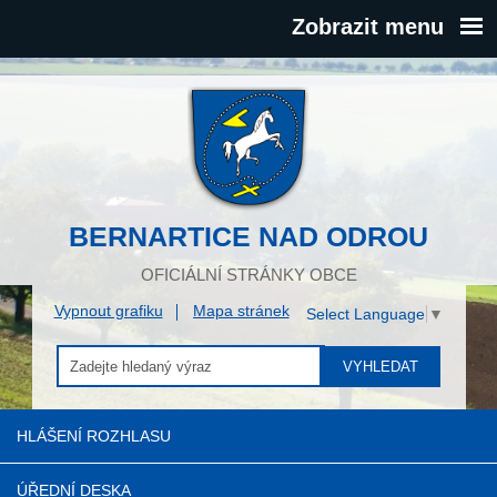
Zobrazit menu
BERNARTICE NAD ODROU
OFICIÁLNÍ STRÁNKY OBCE
Vypnout grafiku
Mapa stránek
Select Language
▼
VYHLEDAT
HLÁŠENÍ ROZHLASU
ÚŘEDNÍ DESKA