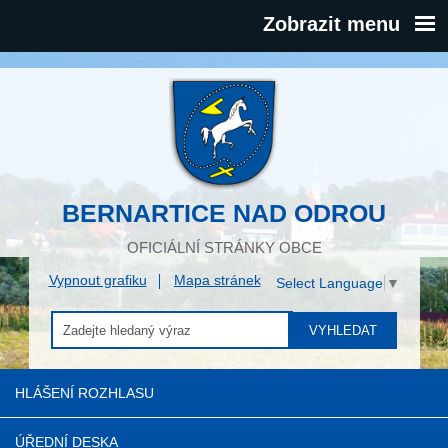
Zobrazit menu
BERNARTICE NAD ODROU
OFICIÁLNÍ STRÁNKY OBCE
Vypnout grafiku
Mapa stránek
Select Language
▼
VYHLEDAT
HLÁŠENÍ ROZHLASU
ÚŘEDNÍ DESKA