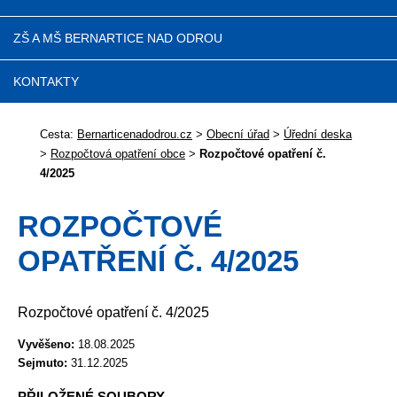
ZŠ A MŠ BERNARTICE NAD ODROU
KONTAKTY
Cesta:
Bernarticenadodrou.cz
>
Obecní úřad
>
Úřední deska
>
Rozpočtová opatření obce
>
Rozpočtové opatření č.
4/2025
ROZPOČTOVÉ
OPATŘENÍ Č. 4/2025
Rozpočtové opatření č. 4/2025
Vyvěšeno:
18.08.2025
Sejmuto:
31.12.2025
PŘILOŽENÉ SOUBORY