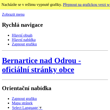
Nacházíte se v režimu vypnuté grafiky.
Přepnout na grafickou verzi w
Zobrazit menu
Rychlá navigace
Hlavní obsah
Hlavní nabídka
Zapnout grafiku
Bernartice nad Odrou
-
oficiální stránky obce
Orientační nabídka
Zapnout grafiku
Mapa stránek
Select Language
▼