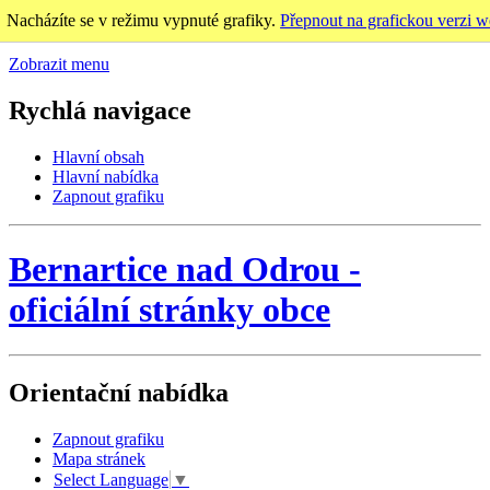
Nacházíte se v režimu vypnuté grafiky.
Přepnout na grafickou verzi w
Zobrazit menu
Rychlá navigace
Hlavní obsah
Hlavní nabídka
Zapnout grafiku
Bernartice nad Odrou
-
oficiální stránky obce
Orientační nabídka
Zapnout grafiku
Mapa stránek
Select Language
▼