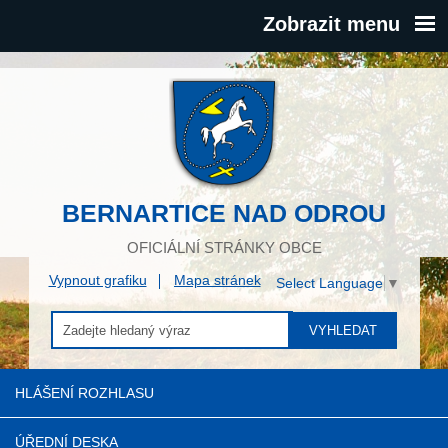
Zobrazit menu
BERNARTICE NAD ODROU
OFICIÁLNÍ STRÁNKY OBCE
Vypnout grafiku
Mapa stránek
Select Language
▼
VYHLEDAT
HLÁŠENÍ ROZHLASU
ÚŘEDNÍ DESKA