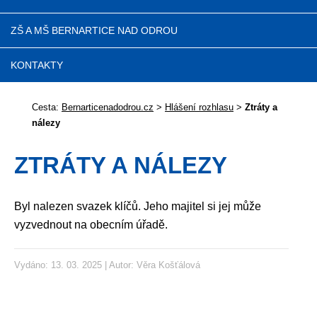
ZŠ A MŠ BERNARTICE NAD ODROU
KONTAKTY
Cesta:
Bernarticenadodrou.cz
>
Hlášení rozhlasu
>
Ztráty a
nálezy
ZTRÁTY A NÁLEZY
Byl nalezen svazek klíčů. Jeho majitel si jej může
vyzvednout na obecním úřadě.
Vydáno: 13. 03. 2025 | Autor:
Věra Košťálová