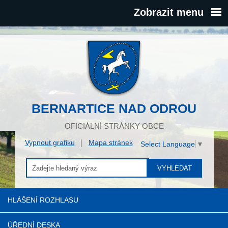
Zobrazit menu
BERNARTICE NAD ODROU
OFICIÁLNÍ STRÁNKY OBCE
Vypnout grafiku
Mapa stránek
Select Language
▼
VYHLEDAT
HLÁŠENÍ ROZHLASU
ÚŘEDNÍ DESKA