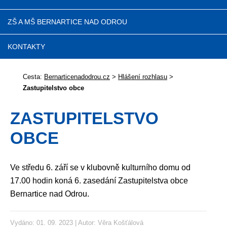
ZŠ A MŠ BERNARTICE NAD ODROU
KONTAKTY
Cesta:
Bernarticenadodrou.cz
>
Hlášení rozhlasu
>
Zastupitelstvo obce
ZASTUPITELSTVO
OBCE
Ve středu 6. září se v klubovně kulturního domu od
17.00 hodin koná 6. zasedání Zastupitelstva obce
Bernartice nad Odrou.
Vydáno: 01. 09. 2023 | Autor:
Věra Košťálová