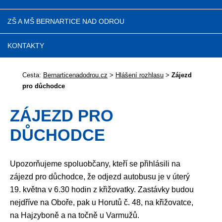
ZŠ A MŠ BERNARTICE NAD ODROU
KONTAKTY
Cesta:
Bernarticenadodrou.cz
>
Hlášení rozhlasu
>
Zájezd
pro důchodce
ZÁJEZD PRO
DŮCHODCE
Upozorňujeme spoluobčany, kteří se přihlásili na
zájezd pro důchodce, že odjezd autobusu je v úterý
19. května v 6.30 hodin z křižovatky. Zastávky budou
nejdříve na Oboře, pak u Horutů č. 48, na křižovatce,
na Hajzyboně a na točně u Varmužů.