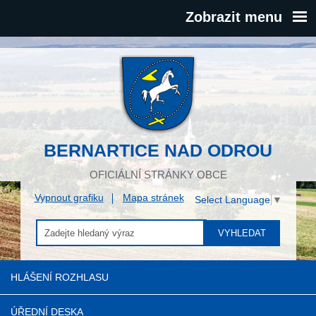
Zobrazit menu
BERNARTICE NAD ODROU
OFICIÁLNÍ STRÁNKY OBCE
Vypnout grafiku
Mapa stránek
Select Language
▼
VYHLEDAT
HLÁŠENÍ ROZHLASU
ÚŘEDNÍ DESKA