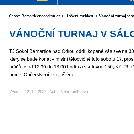
Cesta:
Bernarticenadodrou.cz
>
Hlášení rozhlasu
>
Vánoční turnaj v s
VÁNOČNÍ TURNAJ V SÁL
TJ Sokol Bernartice nad Odrou oddíl kopané vás zve na 38
který se bude konat v místní tělocvičně tuto sobotu 17. prosi
hráčů je od 12.30 do 13.00 hodin a startovné 150,-Kč. Přijď
borce. Občerstvení je zajištěno.
Vydáno: 12. 12. 2022 | Autor:
Věra Košťálová