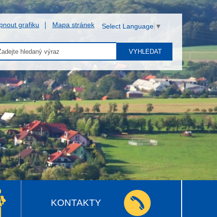
pnout grafiku
Mapa stránek
Select Language
▼
VYHLEDAT
KONTAKTY