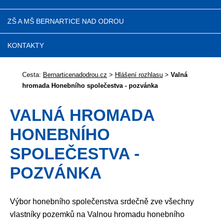
ZŠ A MŠ BERNARTICE NAD ODROU
KONTAKTY
Cesta:
Bernarticenadodrou.cz
>
Hlášení rozhlasu
>
Valná
hromada Honebního společestva - pozvánka
VALNÁ HROMADA
HONEBNÍHO
SPOLEČESTVA -
POZVÁNKA
Výbor honebního společenstva srdečně zve všechny
vlastníky pozemků na Valnou hromadu honebního