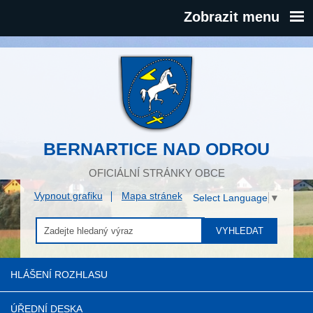
Zobrazit menu
BERNARTICE NAD ODROU
OFICIÁLNÍ STRÁNKY OBCE
Vypnout grafiku
Mapa stránek
Select Language
▼
VYHLEDAT
HLÁŠENÍ ROZHLASU
ÚŘEDNÍ DESKA