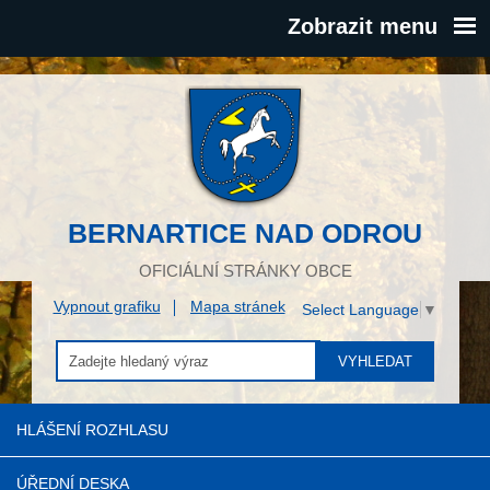
Zobrazit menu
BERNARTICE NAD ODROU
OFICIÁLNÍ STRÁNKY OBCE
Vypnout grafiku
Mapa stránek
Select Language
▼
VYHLEDAT
HLÁŠENÍ ROZHLASU
ÚŘEDNÍ DESKA