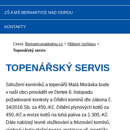
ZŠ A MŠ BERNARTICE NAD ODROU
KONTAKTY
Cesta:
Bernarticenadodrou.cz
>
Hlášení rozhlasu
>
Topenářský servis
TOPENÁŘSKÝ SERVIS
Sdružení kominíků a topenářů Malá Morávka bude
v naší obci provádět ve čtvrtek 6. listopadu
požadované kontroly a čištění komínů dle zákona č.
34/2016 Sb. za 450,-Kč, čištění plynových kotlů za
450,-Kč a revize kotlů na tuhá paliva za 1 300,-Kč.
Dále nabízejí levné vložkování a frézování komínů,
výchozí i kolaudační revize, instalace vč. montáže