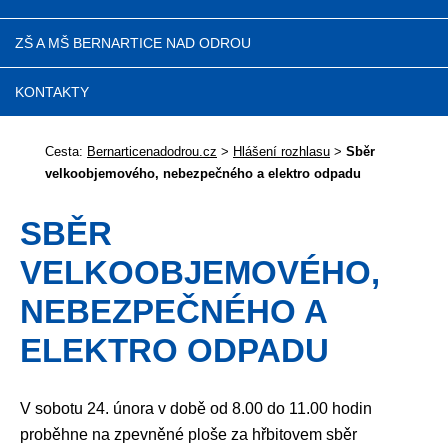
ZŠ A MŠ BERNARTICE NAD ODROU
KONTAKTY
Cesta:
Bernarticenadodrou.cz
>
Hlášení rozhlasu
>
Sběr
velkoobjemového, nebezpečného a elektro odpadu
SBĚR
VELKOOBJEMOVÉHO,
NEBEZPEČNÉHO A
ELEKTRO ODPADU
V sobotu 24. února v době od 8.00 do 11.00 hodin
proběhne na zpevněné ploše za hřbitovem sběr