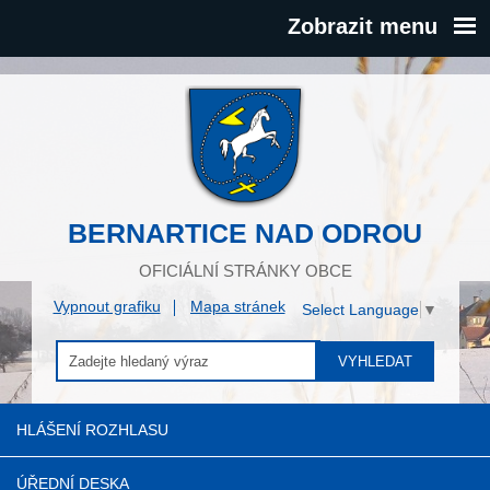
Zobrazit menu
BERNARTICE NAD ODROU
OFICIÁLNÍ STRÁNKY OBCE
Vypnout grafiku
Mapa stránek
Select Language
▼
VYHLEDAT
HLÁŠENÍ ROZHLASU
ÚŘEDNÍ DESKA