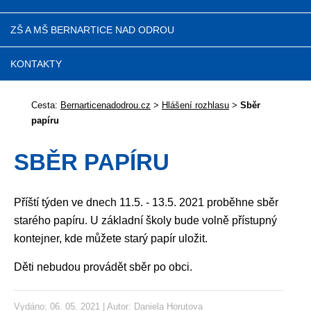
ZŠ A MŠ BERNARTICE NAD ODROU
KONTAKTY
Cesta:
Bernarticenadodrou.cz
>
Hlášení rozhlasu
>
Sběr
papíru
SBĚR PAPÍRU
Příští týden ve dnech 11.5. - 13.5. 2021 proběhne sběr
starého papíru. U základní školy bude volně přístupný
kontejner, kde můžete starý papír uložit.
Děti nebudou provádět sběr po obci.
Vydáno: 06. 05. 2021 | Autor:
Daniela Horutova