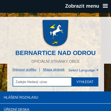
Zobrazit menu
BERNARTICE NAD ODROU
OFICIÁLNÍ STRÁNKY OBCE
Vypnout grafiku
Mapa stránek
Select Language
▼
VYHLEDAT
HLÁŠENÍ ROZHLASU
ÚŘEDNÍ DESKA