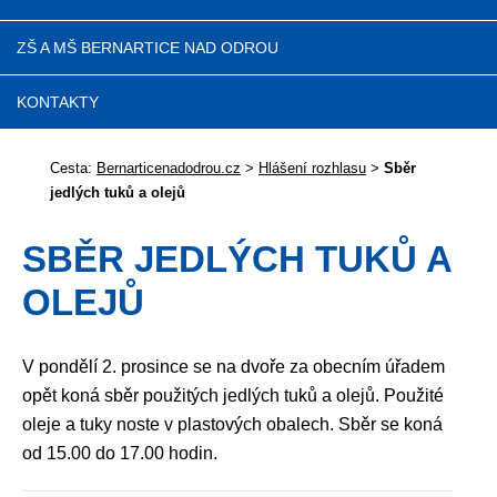
ZŠ A MŠ BERNARTICE NAD ODROU
KONTAKTY
Cesta:
Bernarticenadodrou.cz
>
Hlášení rozhlasu
>
Sběr
jedlých tuků a olejů
SBĚR JEDLÝCH TUKŮ A
OLEJŮ
V pondělí 2. prosince se na dvoře za obecním úřadem
opět koná sběr použitých jedlých tuků a olejů. Použité
oleje a tuky noste v plastových obalech. Sběr se koná
od 15.00 do 17.00 hodin.