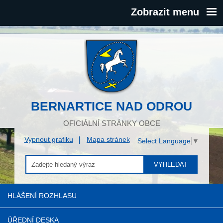
Zobrazit menu
BERNARTICE NAD ODROU
OFICIÁLNÍ STRÁNKY OBCE
Vypnout grafiku
Mapa stránek
Select Language
▼
VYHLEDAT
HLÁŠENÍ ROZHLASU
ÚŘEDNÍ DESKA