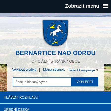
Zobrazit menu
BERNARTICE NAD ODROU
OFICIÁLNÍ STRÁNKY OBCE
Vypnout grafiku
Mapa stránek
Select Language
▼
VYHLEDAT
HLÁŠENÍ ROZHLASU
ÚŘEDNÍ DESKA