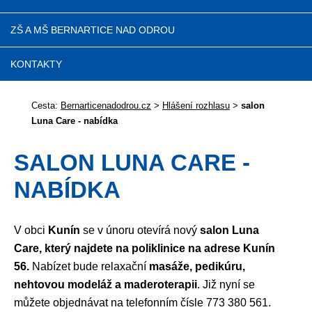
ZŠ A MŠ BERNARTICE NAD ODROU
KONTAKTY
Cesta:
Bernarticenadodrou.cz
>
Hlášení rozhlasu
>
salon
Luna Care - nabídka
SALON LUNA CARE -
NABÍDKA
V obci
Kunín
se v únoru otevírá nový
salon Luna
Care, který najdete na poliklinice na adrese Kunín
56.
Nabízet bude relaxační
masáže, pedikúru,
nehtovou modeláž a maderoterapii
. Již nyní se
můžete objednávat na telefonním čísle 773 380 561.