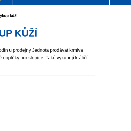
výkup kůží
UP KŮŽÍ
din u prodejny Jednota prodávat krmiva
é doplňky pro slepice. Také vykupují králičí