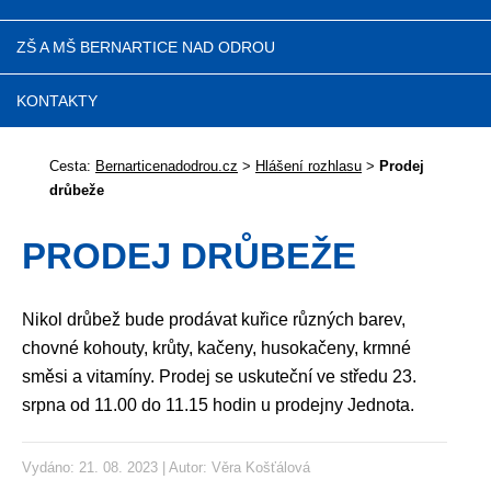
ZŠ A MŠ BERNARTICE NAD ODROU
KONTAKTY
Cesta:
Bernarticenadodrou.cz
>
Hlášení rozhlasu
>
Prodej
drůbeže
PRODEJ DRŮBEŽE
Nikol drůbež bude prodávat kuřice různých barev,
chovné kohouty, krůty, kačeny, husokačeny, krmné
směsi a vitamíny. Prodej se uskuteční ve středu 23.
srpna od 11.00 do 11.15 hodin u prodejny Jednota.
Vydáno: 21. 08. 2023 | Autor:
Věra Košťálová