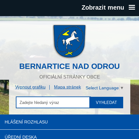
Zobrazit menu
BERNARTICE NAD ODROU
OFICIÁLNÍ STRÁNKY OBCE
Vypnout grafiku
Mapa stránek
Select Language
▼
VYHLEDAT
HLÁŠENÍ ROZHLASU
ÚŘEDNÍ DESKA