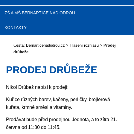
ZŠ A MŠ BERNARTICE NAD ODROU
KONTAKTY
Cesta:
Bernarticenadodrou.cz
>
Hlášení rozhlasu
>
Prodej
drůbeže
PRODEJ DRŮBEŽE
Nikol Drůbež nabízí k prodeji:
Kuřice různých barev, kačeny, perličky, brojlerová
kuřata, krmné směsi a vitamíny.
Prodávat bude před prodejnou Jednota, a to zítra 21.
června od 11:30 do 11:45.