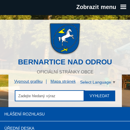
Zobrazit menu
BERNARTICE NAD ODROU
OFICIÁLNÍ STRÁNKY OBCE
Vypnout grafiku
Mapa stránek
Select Language
▼
VYHLEDAT
HLÁŠENÍ ROZHLASU
ÚŘEDNÍ DESKA