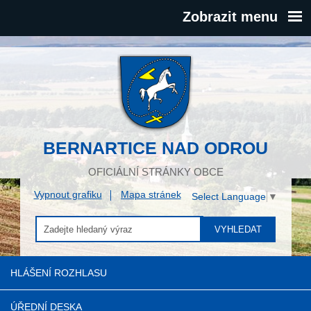
Zobrazit menu
BERNARTICE NAD ODROU
OFICIÁLNÍ STRÁNKY OBCE
Vypnout grafiku
Mapa stránek
Select Language
▼
VYHLEDAT
HLÁŠENÍ ROZHLASU
ÚŘEDNÍ DESKA