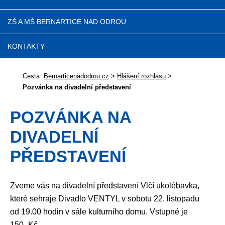
ZŠ A MŠ BERNARTICE NAD ODROU
KONTAKTY
Cesta:
Bernarticenadodrou.cz
>
Hlášení rozhlasu
>
Pozvánka na divadelní představení
POZVÁNKA NA
DIVADELNÍ
PŘEDSTAVENÍ
Zveme vás na divadelní představení Vlčí ukolébavka,
které sehraje Divadlo VENTYL v sobotu 22. listopadu
od 19.00 hodin v sále kulturního domu. Vstupné je
150,-Kč.