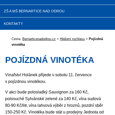
ZŠ A MŠ BERNARTICE NAD ODROU
KONTAKTY
Cesta:
Bernarticenadodrou.cz
>
Hlášení rozhlasu
>
Pojízdná
vinotéka
POJÍZDNÁ VINOTÉKA
Vinařství Holánek přijede v sobotu 11. července
s pojízdnou vinotékou.
V akci bude polosladký Sauvignon za 160 Kč,
polosuché Sylvánské zelené za 140 Kč, vína sudová
80-90 Kč/litr, vína lahvová výběr z hroznů, pozdní sběr
150-250 Kč. Vinotéka bude stát u prodejny Jednota od