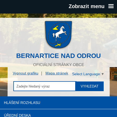
Zobrazit menu
BERNARTICE NAD ODROU
OFICIÁLNÍ STRÁNKY OBCE
Vypnout grafiku
Mapa stránek
Select Language
▼
VYHLEDAT
HLÁŠENÍ ROZHLASU
ÚŘEDNÍ DESKA