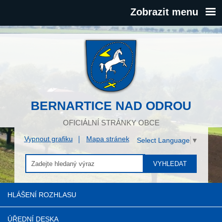
Zobrazit menu
BERNARTICE NAD ODROU
OFICIÁLNÍ STRÁNKY OBCE
Vypnout grafiku
Mapa stránek
Select Language
▼
VYHLEDAT
HLÁŠENÍ ROZHLASU
ÚŘEDNÍ DESKA