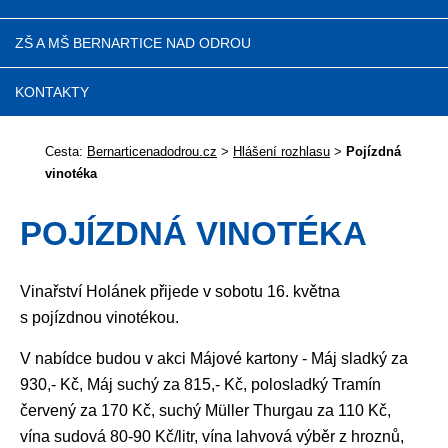
ZŠ A MŠ BERNARTICE NAD ODROU
KONTAKTY
Cesta:
Bernarticenadodrou.cz
>
Hlášení rozhlasu
>
Pojízdná
vinotéka
POJÍZDNÁ VINOTÉKA
Vinařství Holánek přijede v sobotu 16. května
s pojízdnou vinotékou.
V nabídce budou v akci Májové kartony - Máj sladký za
930,- Kč, Máj suchý za 815,- Kč, polosladký Tramín
červený za 170 Kč, suchý Müller Thurgau za 110 Kč,
vína sudová 80-90 Kč/litr, vína lahvová výběr z hroznů,