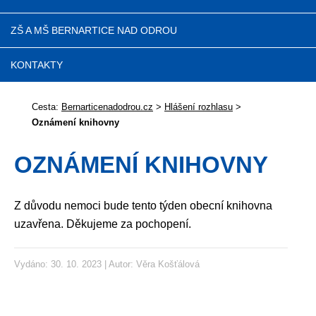
ZŠ A MŠ BERNARTICE NAD ODROU
KONTAKTY
Cesta:
Bernarticenadodrou.cz
>
Hlášení rozhlasu
>
Oznámení knihovny
OZNÁMENÍ KNIHOVNY
Z důvodu nemoci bude tento týden obecní knihovna
uzavřena. Děkujeme za pochopení.
Vydáno: 30. 10. 2023 | Autor:
Věra Košťálová