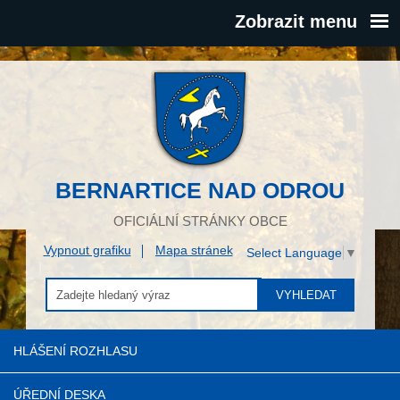
Zobrazit menu
BERNARTICE NAD ODROU
OFICIÁLNÍ STRÁNKY OBCE
Vypnout grafiku
Mapa stránek
Select Language
▼
VYHLEDAT
HLÁŠENÍ ROZHLASU
ÚŘEDNÍ DESKA